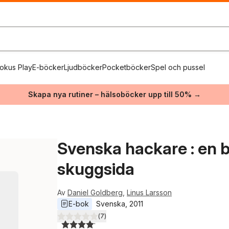
okus Play
E-böcker
Ljudböcker
Pocketböcker
Spel och pussel
Skapa nya rutiner – hälsoböcker upp till 50% →
Svenska hackare : en b
skuggsida
Av
Daniel Goldberg
,
Linus Larsson
E-bok
Svenska
, 
2011
(
7
)
4,1
utav 5 stjärnor. Totalt antal röster: