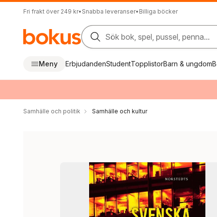
Fri frakt över 249 kr
•
Snabba leveranser
•
Billiga böcker
Sök bok, spel, pussel, penna...
Meny
Erbjudanden
Student
Topplistor
Barn & ungdom
B
Samhälle och politik
Samhälle och kultur