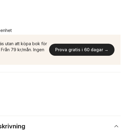
n enhet
äs utan att köpa bok för
n. Från 79 kr/mån. Ingen
Prova gratis i 60 dagar →
skrivning