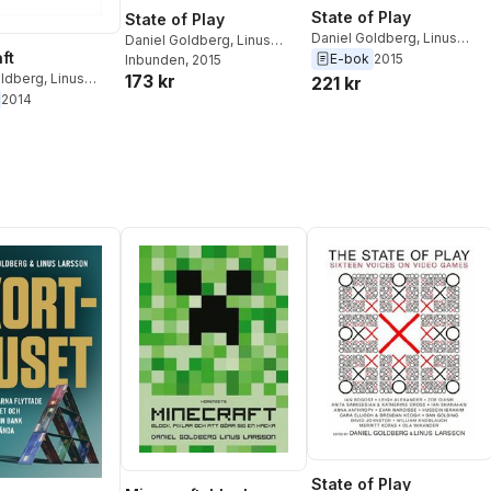
State of Play
State of Play
Daniel Goldberg
,
Linus
Daniel Goldberg
,
Linus
ft
Larsson
E-bok
2015
Larsson
Inbunden
,
Daniel Goldberg
, 2015
,
oldberg
,
Linus
173 kr
Linus Larsson
221 kr
2014
State of Play