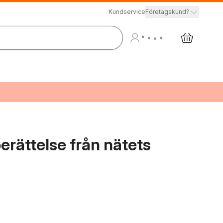
Kundservice
Företagskund?
erättelse från nätets