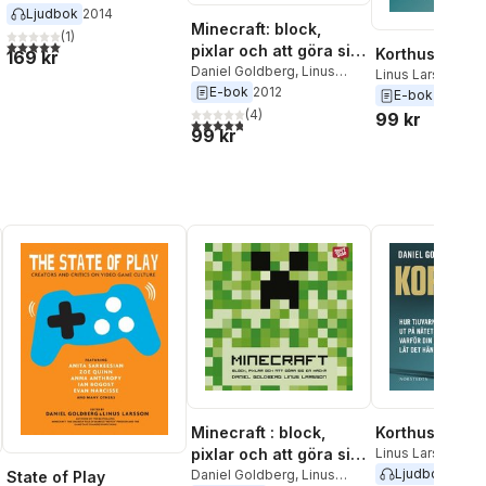
Goldberg
Ljudbok
2014
Minecraft: block,
(
1
)
5,0
utav 5 stjärnor. Totalt antal röster:
pixlar och att göra sig
Korthuset
169 kr
en hacka - Historien
Daniel Goldberg
,
Linus
Linus Larsson
,
Da
Larsson
E-bok
2012
om Markus "Notch"
Goldberg
E-bok
2014
Persson och spelet
(
4
)
99 kr
4,8
utav 5 stjärnor. Totalt antal röster:
99 kr
som vände allt upp
och ned
Minecraft : block,
Korthuset
pixlar och att göra sig
Linus Larsson
,
Da
Goldberg
Ljudbok
2014
en hacka : historien
Daniel Goldberg
,
Linus
State of Play