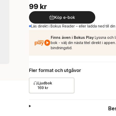
99 kr
Köp e-bok
Läs direkt i Bokus Reader – eller ladda ned till di
Finns även i Bokus Play
Lyssna och l
bok - välj din nästa titel direkt i appe
bindningstid.
Fler format och utgåvor
Ljudbok
169 kr
Be