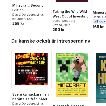
Minecraft, Second
Edition
Taking the Wild Wild
Minecra
Daniel Goldberg
,
Linus
West Out of Investing
Daniel G
Larsson
Inbunden
, 1900
Daniel Goldberg
Larsson
E-bok
259 kr
Häftad
, 2017
165 kr
290 kr
Hoppa över listan
Du kanske också är intresserad av
Svenska hackare : en
berättelse från nätets
skuggsida
Daniel Goldberg
,
Linus
Minecraft, Second