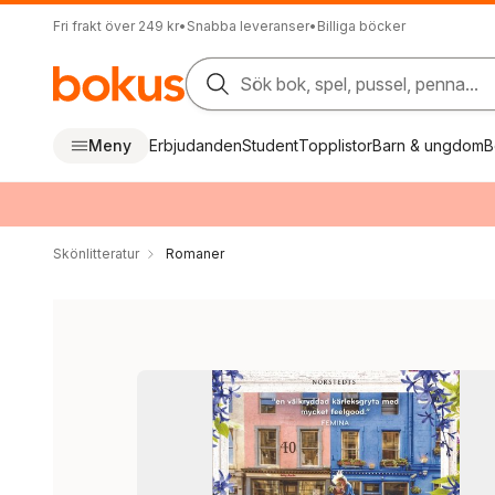
Fri frakt över 249 kr
•
Snabba leveranser
•
Billiga böcker
Sök bok, spel, pussel, penna...
Meny
Erbjudanden
Student
Topplistor
Barn & ungdom
B
Skönlitteratur
Romaner