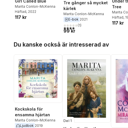
Girl Called Blue
Under t
Tre gånger så mycket
Marita Conlon-McKenna
Tree
kärlek
Häftad
, 2022
Marita C
Marita Conlon-McKenna
117 kr
Häftad
, 
E-bok
2021
117 kr
(
1
)
4,0
utav 5 stjärnor. Totalt antal röster:
99 kr
Hoppa över listan
Du kanske också är intresserad av
Kockskola för
ensamma hjärtan
Marita Conlon-McKenna
Del 1
Ljudbok
2019