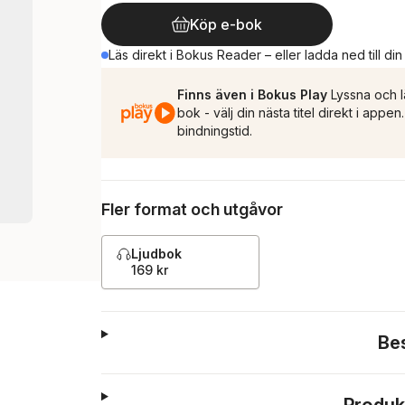
Köp e-bok
Läs direkt i Bokus Reader – eller ladda ned till di
Finns även i Bokus Play
Lyssna och l
bok - välj din nästa titel direkt i appe
bindningstid.
Fler format och utgåvor
Ljudbok
169 kr
Be