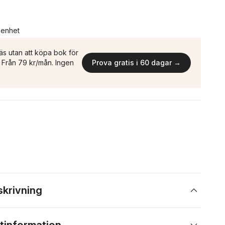
n enhet
äs utan att köpa bok för
n. Från 79 kr/mån. Ingen
Prova gratis i 60 dagar →
skrivning