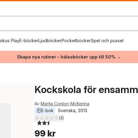
okus Play
E-böcker
Ljudböcker
Pocketböcker
Spel och pussel
Skapa nya rutiner – hälsoböcker upp till 50% →
Kockskola för ensamm
Av
Marita Conlon-McKenna
E-bok
Svenska
, 
2013
(
2
)
2,5
utav 5 stjärnor. Totalt antal röster:
99 kr