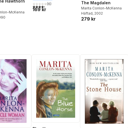
he Hawthorn
The Magdalen
(
6
)
4,3
utav 5 stjärnor. Totalt antal röster:
Marita Conlon-McKenna
169 kr
onlon-McKenna
Häftad
, 2002
1990
279 kr