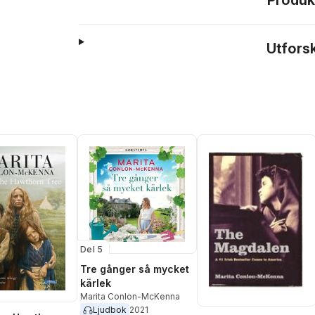
Produk
Utfors
Del 5
Tre gånger så mycket
kärlek
Marita Conlon-McKenna
Ljudbok
2021