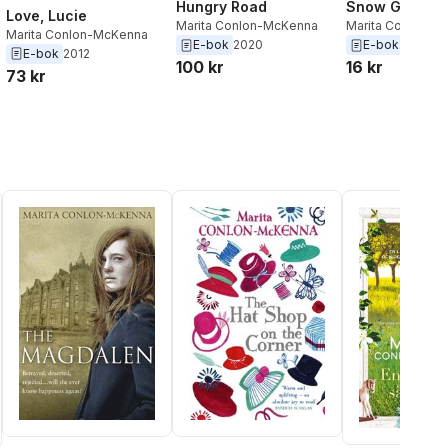
Hungry Road
Snow Globe
Love, Lucie
Marita Conlon-McKenna
Marita Conlon M
Marita Conlon-McKenna
E-bok
2020
E-bok
2014
E-bok
2012
100 kr
16 kr
73 kr