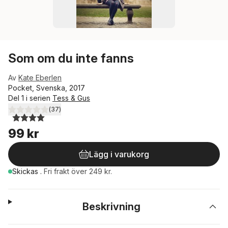
Som om du inte fanns
Av
Kate Eberlen
Pocket, Svenska, 2017
Del 1 i serien
Tess & Gus
(
37
)
4,0
utav 5 stjärnor. Totalt antal röster:
99 kr
Lägg i varukorg
Skickas
.
Fri frakt över 249 kr.
Beskrivning