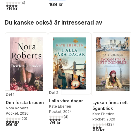
(
4
)
169 kr
4,0
utav 5 stjärnor. Totalt antal röster:
76 kr
Hoppa över listan
Du kanske också är intresserad av
Del 2
Del 1
I alla våra dagar
Den första bruden
Lyckan finns i ett
Kate Eberlen
Nora Roberts
ögonblick
Pocket
, 2024
Pocket
, 2026
Kate Eberlen
(
4
)
(
20
)
4,0
utav 5 stjärnor. Totalt antal röster:
Pocket
, 2020
4,5
utav 5 stjärnor. Totalt antal röster:
76 kr
99 kr
(
23
)
3,2
utav 5 stjärnor. Tota
99 kr