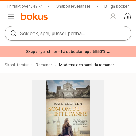
Fri frakt över 249 kr
•
Snabba leveranser
•
Billiga böcker
Sök bok, spel, pussel, penna...
Skapa nya rutiner – hälsoböcker upp till 50% →
Skönlitteratur
Romaner
Moderna och samtida romaner