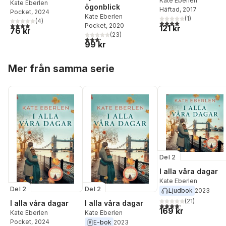
Kate Eberlen
Kate Eberlen
ögonblick
Häftad
, 2017
Pocket
, 2024
Kate Eberlen
(
1
)
(
4
)
4,0
utav 5 stjärnor. Tota
4,0
utav 5 stjärnor. Totalt antal röster:
Pocket
, 2020
121 kr
76 kr
(
23
)
3,2
utav 5 stjärnor. Totalt antal röster:
99 kr
Hoppa över listan
Mer från samma serie
Del 2
I alla våra dagar
Kate Eberlen
Del 2
Del 2
Ljudbok
2023
(
21
)
I alla våra dagar
I alla våra dagar
4,2
utav 5 stjärnor. Tota
169 kr
Kate Eberlen
Kate Eberlen
Pocket
, 2024
E-bok
2023