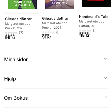
Handmaid's Tale
Gileads döttrar
Gileads döttrar
Margaret Atwood
Margaret Atwood
Margaret Atwood
Häftad
, 2018
Pocket
, 2026
Pocket
, 2020
(
8
)
(
2
)
4,0
utav 5 stjärnor. Tota
(
27
)
3,0
utav 5 stjärnor. Totalt antal röster:
4,0
utav 5 stjärnor. Totalt antal röster:
118 kr
91 kr
99 kr
Mina sidor
Hjälp
Om Bokus