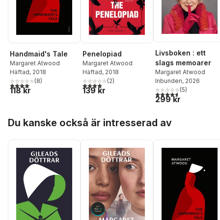
Livsboken : ett
Handmaid's Tale
Penelopiad
slags memoarer
Margaret Atwood
Margaret Atwood
Margaret Atwood
Häftad
, 2018
Häftad
, 2018
Inbunden
, 2026
(
8
)
(
2
)
4,0
utav 5 stjärnor. Totalt antal röster:
4,0
utav 5 stjärnor. Totalt antal röster:
118 kr
139 kr
(
5
)
4,6
utav 5 stjärnor. Tota
299 kr
Hoppa över listan
Du kanske också är intresserad av