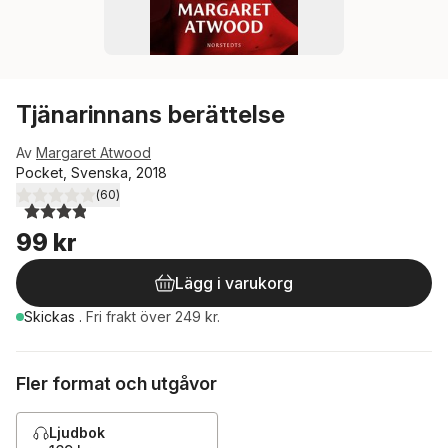
Tjänarinnans berättelse
Av
Margaret Atwood
Pocket, Svenska, 2018
(
60
)
3,9
utav 5 stjärnor. Totalt antal röster:
99 kr
Lägg i varukorg
Skickas
.
Fri frakt över 249 kr.
Fler format och utgåvor
Ljudbok