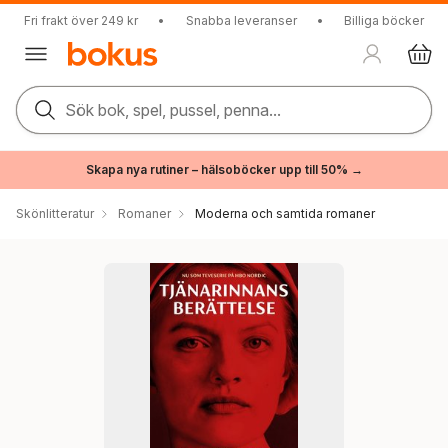
Fri frakt över 249 kr
•
Snabba leveranser
•
Billiga böcker
Sök bok, spel, pussel, penna...
Skapa nya rutiner – hälsoböcker upp till 50% →
Skönlitteratur
Romaner
Moderna och samtida romaner