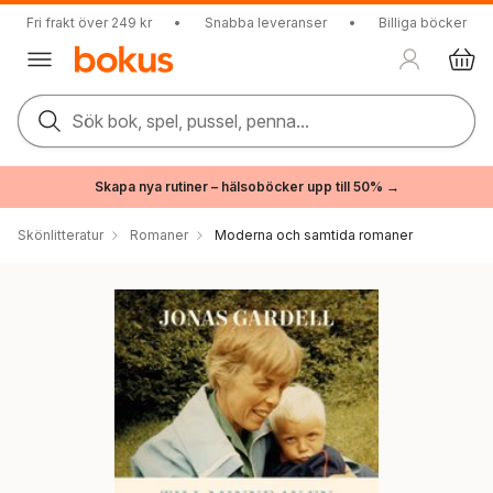
Fri frakt över 249 kr
•
Snabba leveranser
•
Billiga böcker
Sök bok, spel, pussel, penna...
Skapa nya rutiner – hälsoböcker upp till 50% →
Skönlitteratur
Romaner
Moderna och samtida romaner