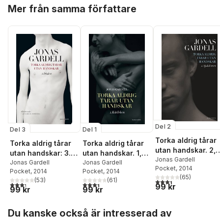
Hoppa över listan
Mer från samma författare
Del 2
Del 3
Del 1
Torka aldrig tårar
Torka aldrig tårar
Torka aldrig tårar
utan handskar. 2,
utan handskar: 3.
utan handskar. 1,
Sjukdomen
Jonas Gardell
Döden
Jonas Gardell
Kärleken
Jonas Gardell
Pocket
, 2014
Pocket
, 2014
Pocket
, 2014
(
65
)
(
53
)
(
61
)
3,4
utav 5 stjärnor. Tota
3,3
utav 5 stjärnor. Totalt antal röster:
3,4
utav 5 stjärnor. Totalt antal röster:
99 kr
99 kr
99 kr
Hoppa över listan
Du kanske också är intresserad av