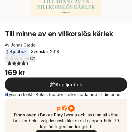
Till minne av en villkorslös kärlek
Av
Jonas Gardell
Ljudbok
Svenska
, 
2018
(
37
)
4,5
utav 5 stjärnor. Totalt antal röster:
169 kr
Köp ljudbok
Lyssna direkt i Bokus Reader – eller ladda ned till din enhet
Finns även i Bokus Play
Lyssna och läs utan att köpa
bok för bok - välj din nästa titel direkt i appen. Från 79
kr/mån. Ingen bindningstid.