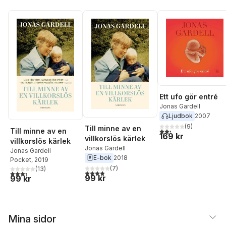
Ett ufo gör entré
Jonas Gardell
Ljudbok
2007
(
9
)
Till minne av en
2,3
utav 5 stjärnor. Tota
Till minne av en
169 kr
villkorslös kärlek
villkorslös kärlek
Jonas Gardell
Jonas Gardell
E-bok
2018
Pocket
, 2019
(
7
)
(
13
)
3,9
utav 5 stjärnor. Totalt antal röster:
3,3
utav 5 stjärnor. Totalt antal röster:
99 kr
99 kr
Mina sidor