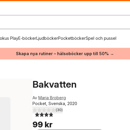
okus Play
E-böcker
Ljudböcker
Pocketböcker
Spel och pussel
Skapa nya rutiner – hälsoböcker upp till 50% →
Bakvatten
Av
Maria Broberg
Pocket, Svenska, 2020
(
30
)
3,9
utav 5 stjärnor. Totalt antal röster:
99 kr