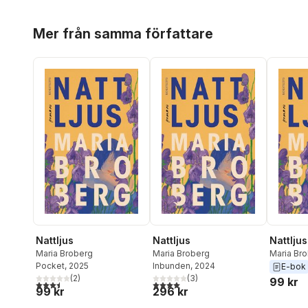
Hoppa över listan
Mer från samma författare
Nattljus
Nattljus
Nattljus
Maria Broberg
Maria Broberg
Maria Br
Pocket
, 2025
Inbunden
, 2024
E-bok
(
2
)
(
3
)
99 kr
3,5
utav 5 stjärnor. Totalt antal röster:
4,0
utav 5 stjärnor. Totalt antal röster:
99 kr
296 kr