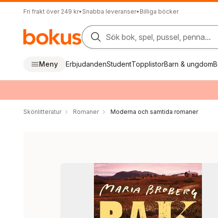
Fri frakt över 249 kr
•
Snabba leveranser
•
Billiga böcker
Sök bok, spel, pussel, penna...
Meny
Erbjudanden
Student
Topplistor
Barn & ungdom
B
Skönlitteratur
Romaner
Moderna och samtida romaner