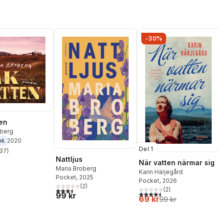
-30%
en
oberg
ok
2020
Del 1
37
)
stjärnor. Totalt antal röster:
Nattljus
När vatten närmar sig
Maria Broberg
Karin Härjegård
Pocket
, 2025
Pocket
, 2026
(
2
)
(
2
)
3,5
utav 5 stjärnor. Totalt antal röster:
4,5
utav 5 stjärnor. Totalt ant
99 kr
69 kr
99 kr