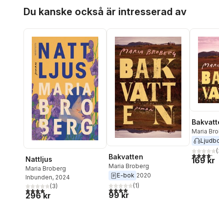
Hoppa över listan
Du kanske också är intresserad av
Bakvatt
Maria Br
Ljudb
(
4,2
utav 5 
Bakvatten
Nattljus
169 kr
Maria Broberg
Maria Broberg
E-bok
2020
Inbunden
, 2024
(
1
)
(
3
)
4,0
utav 5 stjärnor. Totalt antal röster:
4,0
utav 5 stjärnor. Totalt antal röster:
99 kr
296 kr