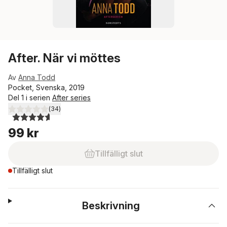
After. När vi möttes
Av
Anna Todd
Pocket, Svenska, 2019
Del 1 i serien
After series
(
34
)
4,6
utav 5 stjärnor. Totalt antal röster:
99 kr
Tillfälligt slut
Tillfälligt slut
Beskrivning