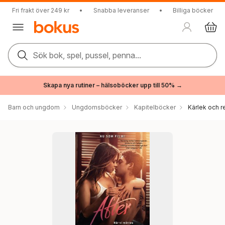
Fri frakt över 249 kr
•
Snabba leveranser
•
Billiga böcker
Sök bok, spel, pussel, penna...
Skapa nya rutiner – hälsoböcker upp till 50% →
Barn och ungdom
Ungdomsböcker
Kapitelböcker
Kärlek och r