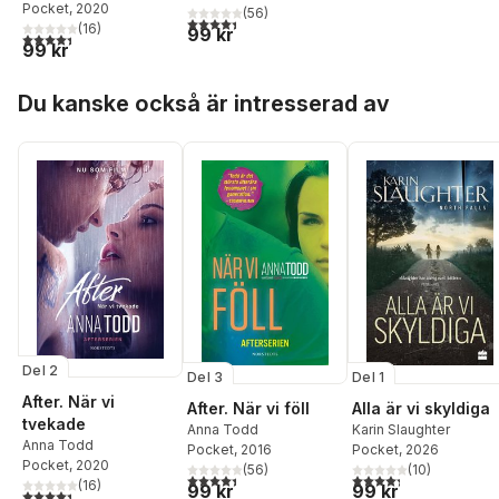
Pocket
, 2020
(
56
)
4,4
utav 5 stjärnor. Totalt antal röster:
(
16
)
99 kr
4,4
utav 5 stjärnor. Totalt antal röster:
99 kr
Hoppa över listan
Du kanske också är intresserad av
Del 2
Del 3
Del 1
After. När vi
After. När vi föll
Alla är vi skyldiga
tvekade
Anna Todd
Karin Slaughter
Anna Todd
Pocket
, 2016
Pocket
, 2026
Pocket
, 2020
(
56
)
(
10
)
4,4
utav 5 stjärnor. Totalt antal röster:
4,3
utav 5 stjärnor. Tota
(
16
)
99 kr
99 kr
4,4
utav 5 stjärnor. Totalt antal röster: