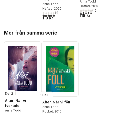
Anna Todd
Anna Todd
Häftad
, 2015
Häftad
, 2020
(
16
)
4,8
utav 5 stjärnor. Tota
(
1
)
118 kr
5,0
utav 5 stjärnor. Totalt antal röster:
119 kr
Hoppa över listan
Mer från samma serie
Del 2
Del 3
After. När vi
After. När vi föll
tvekade
Anna Todd
Anna Todd
Pocket
, 2016