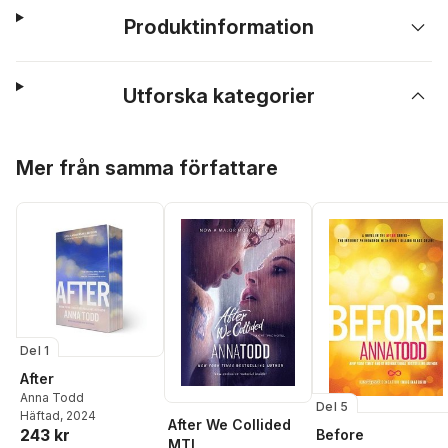
Produktinformation
Utforska kategorier
Hoppa över listan
Mer från samma författare
Del 1
After
Anna Todd
Del 5
Häftad
, 2024
After We Collided
243 kr
Before
MTI