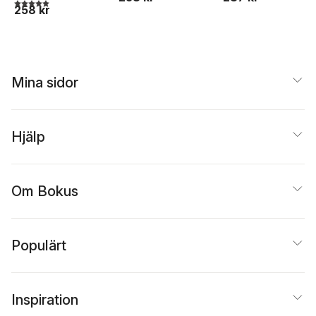
5,0
utav 5 stjärnor. Totalt antal röster:
258 kr
Mina sidor
Hjälp
Om Bokus
Populärt
Inspiration