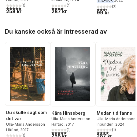
E-bok
2022
(
1
)
(
1
)
(
2
)
5,0
utav 5 stjärnor. Totalt antal röster:
4,0
utav 5 stjärnor. Totalt antal röster:
3,5
utav 5 stjärnor. Tota
258 kr
287 kr
99 kr
Hoppa över listan
Du kanske också är intresserad av
Du skulle sagt som
Kära Hinseberg
Medan tid fanns
det var
Ulla-Maria Andersson
Ulla-Maria Andersson
Häftad
, 2017
Ulla-Maria Andersson
Inbunden
, 2024
(
1
)
Häftad
, 2017
(
1
)
5,0
utav 5 stjärnor. Totalt antal röster:
4,0
utav 5 stjärnor. Tota
258 kr
287 kr
(
1
)