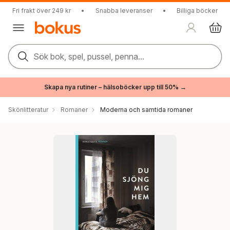
Fri frakt över 249 kr
•
Snabba leveranser
•
Billiga böcker
Sök bok, spel, pussel, penna...
Skapa nya rutiner – hälsoböcker upp till 50% →
Skönlitteratur
Romaner
Moderna och samtida romaner