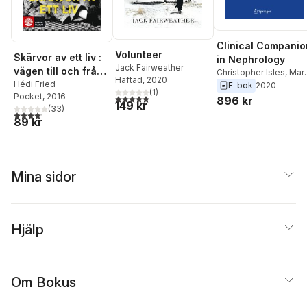
Clinical Companio
Volunteer
Skärvor av ett liv :
in Nephrology
Jack Fairweather
vägen till och från
Christopher Isles
,
Mar
Häftad
, 2020
Auschwitz
Hédi Fried
Findlay
,
Jack
E-bok
2020
(
1
)
Pocket
, 2016
Fairweather
5,0
utav 5 stjärnor. Totalt antal röster:
896 kr
149 kr
(
33
)
4,2
utav 5 stjärnor. Totalt antal röster:
89 kr
Mina sidor
Hjälp
Om Bokus