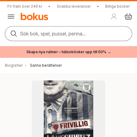
Fri frakt över 249 kr
•
Snabba leveranser
•
Billiga böcker
Sök bok, spel, pussel, penna...
Skapa nya rutiner – hälsoböcker upp till 50% →
Biografier
Sanna berättelser