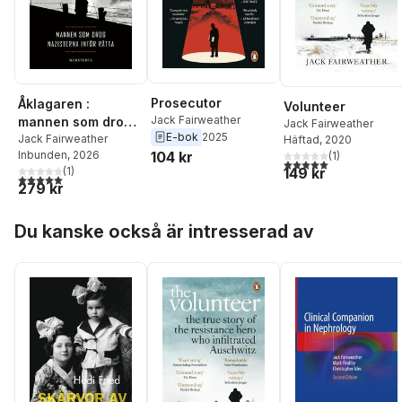
Prosecutor
Åklagaren :
Volunteer
Jack Fairweather
mannen som drog
Jack Fairweather
E-bok
2025
nazisterna inför
Jack Fairweather
Häftad
, 2020
104 kr
Inbunden
, 2026
(
1
)
rätta
5,0
utav 5 stjärnor. Tota
149 kr
(
1
)
5,0
utav 5 stjärnor. Totalt antal röster:
279 kr
Hoppa över listan
Du kanske också är intresserad av