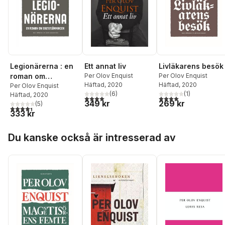
Legionärerna : en
Ett annat liv
Livläkarens besök
roman om
Per Olov Enquist
Per Olov Enquist
Häftad
, 2020
Häftad
, 2020
baltutlämningen
Per Olov Enquist
(
6
)
(
1
)
Häftad
, 2020
4,0
utav 5 stjärnor. Totalt antal röster:
4,0
utav 5 stjärnor. Tota
349 kr
269 kr
(
5
)
4,4
utav 5 stjärnor. Totalt antal röster:
333 kr
Hoppa över listan
Du kanske också är intresserad av