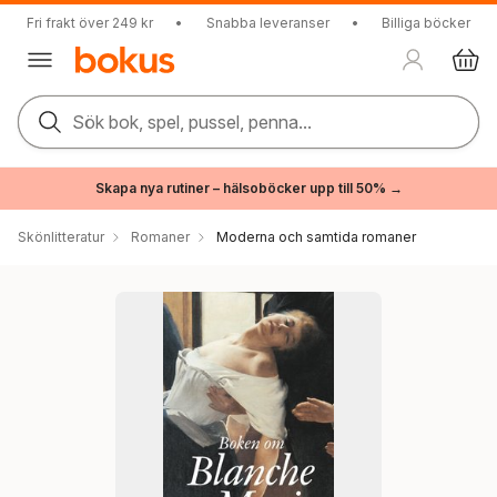
Fri frakt över 249 kr
•
Snabba leveranser
•
Billiga böcker
Sök bok, spel, pussel, penna...
Skapa nya rutiner – hälsoböcker upp till 50% →
Skönlitteratur
Romaner
Moderna och samtida romaner