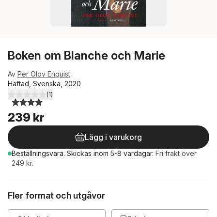
Boken om Blanche och Marie
Av
Per Olov Enquist
Häftad, Svenska, 2020
(
1
)
4,0
utav 5 stjärnor. Totalt antal röster:
239 kr
Lägg i varukorg
Beställningsvara.
Skickas
inom 5-8 vardagar
.
Fri frakt över
249 kr.
Fler format och utgåvor