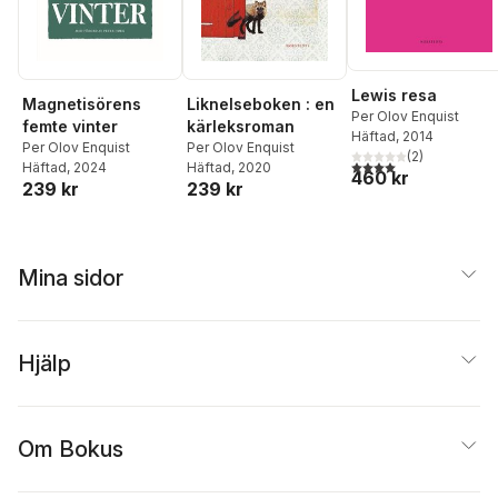
Lewis resa
Magnetisörens
Liknelseboken : en
Per Olov Enquist
femte vinter
kärleksroman
Häftad
, 2014
Per Olov Enquist
Per Olov Enquist
(
2
)
4,0
utav 5 stjärnor. Tota
Häftad
, 2024
Häftad
, 2020
460 kr
239 kr
239 kr
Mina sidor
Hjälp
Om Bokus