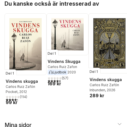
Du kanske också är intresserad av
Del 1
Vindens Skugga
Carlos Ruiz Zafon
Del 1
Ljudbok
2020
Del 1
(
57
)
Vindens skugga
4,5
utav 5 stjärnor. Totalt antal röster:
Vindens skugga
169 kr
Carlos Ruiz Zafón
Carlos Ruiz Zafón
Inbunden
, 2026
Pocket
, 2012
289 kr
(
114
)
4,3
utav 5 stjärnor. Totalt antal röster:
99 kr
Mina sidor