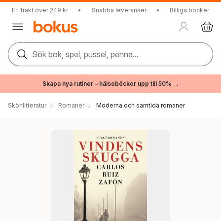
Fri frakt över 249 kr
•
Snabba leveranser
•
Billiga böcker
Sök bok, spel, pussel, penna...
Skapa nya rutiner – hälsoböcker upp till 50% →
Skönlitteratur
Romaner
Moderna och samtida romaner