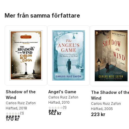
Hoppa över listan
Mer från samma författare
Shadow of the
Angel's Game
The Shadow of th
Wind
Carlos Ruiz Zafon
Wind
Häftad
, 2010
Carlos Ruiz Zafon
Carlos Ruiz Zafon
(
1
)
Häftad
, 2018
Häftad
, 2005
3,0
utav 5 stjärnor. Totalt antal röster:
142 kr
(
1
)
223 kr
5,0
utav 5 stjärnor. Totalt antal röster:
170 kr
Hoppa över listan