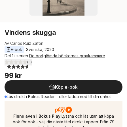
Vindens skugga
Av
Carlos Ruiz Zafón
E-bok
Svenska
, 
2020
Del 1 i serien
De bortglömda böckernas gravkammare
(
3
)
4,7
utav 5 stjärnor. Totalt antal röster:
99 kr
Köp e-bok
Läs direkt i Bokus Reader – eller ladda ned till din enhet
Finns även i Bokus Play
Lyssna och läs utan att köpa
bok för bok - välj din nästa titel direkt i appen. Från 79