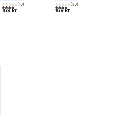
(
10
)
(
30
)
4,1
utav 5 stjärnor. Totalt antal röster:
4,0
utav 5 stjärnor. Totalt antal röster:
169 kr
169 kr