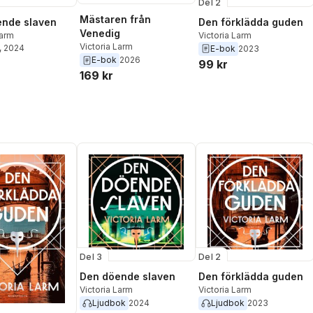
Del 2
Mästaren från
ende slaven
Den förklädda guden
Venedig
Larm
Victoria Larm
Victoria Larm
, 2024
E-bok
2023
E-bok
2026
99 kr
169 kr
Del 3
Del 2
Den döende slaven
Den förklädda guden
Victoria Larm
Victoria Larm
Ljudbok
2024
Ljudbok
2023