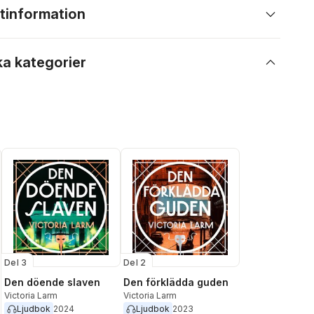
tinformation
ka kategorier
Del 3
Del 2
Den döende slaven
Den förklädda guden
Victoria Larm
Victoria Larm
Ljudbok
2024
Ljudbok
2023