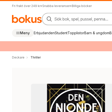
Fri frakt över 249 kr
•
Snabba leveranser
•
Billiga böcker
Sök bok, spel, pussel, penna...
Meny
Erbjudanden
Student
Topplistor
Barn & ungdom
B
Deckare
Thriller