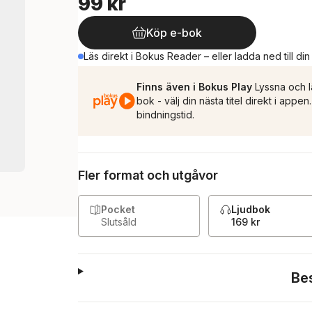
99 kr
Köp e-bok
Läs direkt i Bokus Reader – eller ladda ned till di
Finns även i Bokus Play
Lyssna och l
bok - välj din nästa titel direkt i appe
bindningstid.
Fler format och utgåvor
Pocket
Ljudbok
Slutsåld
169 kr
Be