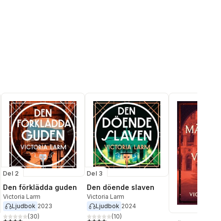
al röster:
Del 2
Del 3
Den förklädda guden
Den döende slaven
Victoria Larm
Victoria Larm
Ljudbok
2023
Ljudbok
2024
(
30
)
(
10
)
4,0
utav 5 stjärnor. Totalt antal röster:
4,1
utav 5 stjärnor. Totalt antal röster: