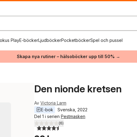
okus Play
E-böcker
Ljudböcker
Pocketböcker
Spel och pussel
Skapa nya rutiner – hälsoböcker upp till 50% →
Den nionde kretsen
Av
Victoria Larm
E-bok
Svenska
, 
2022
Del 1 i serien
Pestmasken
(
6
)
4,5
utav 5 stjärnor. Totalt antal röster: