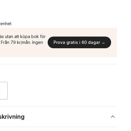
n enhet
äs utan att köpa bok för
n. Från 79 kr/mån. Ingen
Prova gratis i 60 dagar →
skrivning