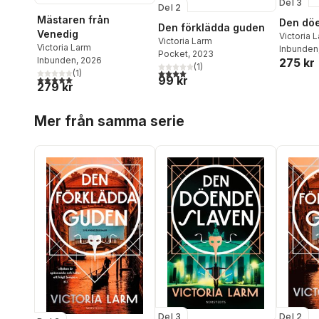
Del 3
Del 2
Mästaren från
Den dö
Den förklädda guden
Venedig
Victoria 
Victoria Larm
Victoria Larm
Inbunden
Pocket
, 2023
Inbunden
, 2026
275 kr
(
1
)
4,0
utav 5 stjärnor. Totalt antal röster:
(
1
)
99 kr
5,0
utav 5 stjärnor. Totalt antal röster:
279 kr
Hoppa över listan
Mer från samma serie
Del 3
Del 2