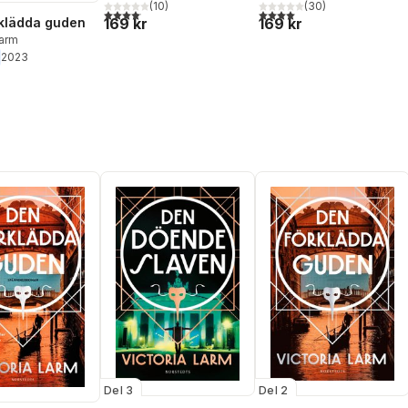
(
10
)
(
30
)
4,1
utav 5 stjärnor. Totalt antal röster:
4,0
utav 5 stjärnor. Totalt ant
klädda guden
169 kr
169 kr
Larm
2023
Del 3
Del 2