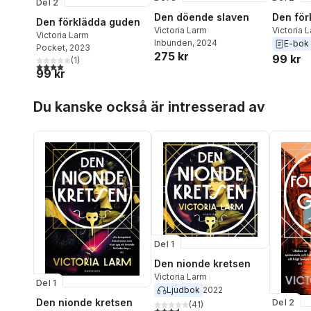
Del 2
Den döende slaven
Den för
Den förklädda guden
Victoria Larm
Victoria 
Victoria Larm
Inbunden
, 2024
E-bok
Pocket
, 2023
275 kr
99 kr
(
1
)
4,0
utav 5 stjärnor. Totalt antal röster:
99 kr
Hoppa över listan
Du kanske också är intresserad av
Del 1
Den nionde kretsen
Victoria Larm
Del 1
Ljudbok
2022
Den nionde kretsen
Del 2
(
41
)
3,6
utav 5 stjärnor. Totalt antal röster: