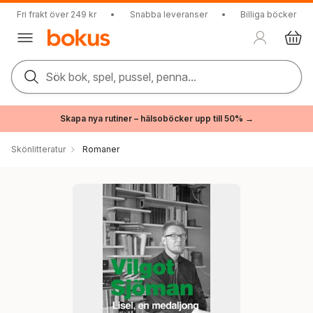
Fri frakt över 249 kr
•
Snabba leveranser
•
Billiga böcker
Sök bok, spel, pussel, penna...
Skapa nya rutiner – hälsoböcker upp till 50% →
Skönlitteratur
Romaner