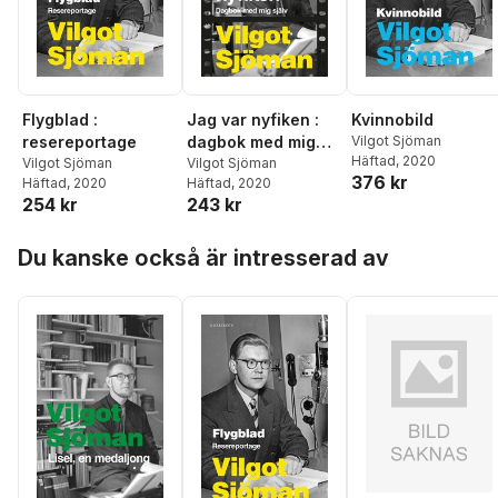
Flygblad :
Jag var nyfiken :
Kvinnobild
resereportage
dagbok med mig
Vilgot Sjöman
Häftad
, 2020
Vilgot Sjöman
själv
Vilgot Sjöman
376 kr
Häftad
, 2020
Häftad
, 2020
254 kr
243 kr
Hoppa över listan
Du kanske också är intresserad av