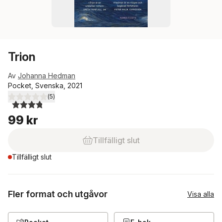
Trion
Av
Johanna Hedman
Pocket, Svenska, 2021
(
5
)
3,8
utav 5 stjärnor. Totalt antal röster:
99 kr
Tillfälligt slut
Tillfälligt slut
Fler format och utgåvor
Visa alla