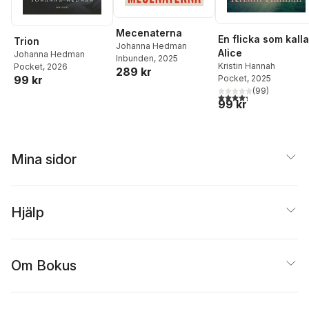
Mecenaterna
En flicka som kall
Trion
Johanna Hedman
Alice
Johanna Hedman
Inbunden
, 2025
Kristin Hannah
Pocket
, 2026
289 kr
99 kr
Pocket
, 2025
(
99
)
4,3
utav 5 stjärnor. Tota
99 kr
Mina sidor
Hjälp
Om Bokus