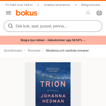
Fri frakt över 249 kr
•
Snabba leveranser
•
Billiga böcker
Sök bok, spel, pussel, penna...
Skapa nya rutiner – hälsoböcker upp till 50% →
Skönlitteratur
Romaner
Moderna och samtida romaner