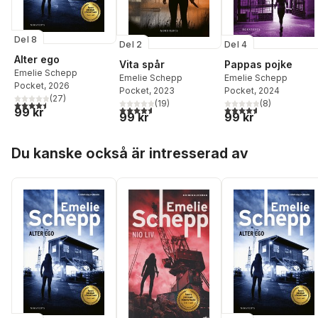
Del 8
Del 2
Del 4
Alter ego
Vita spår
Pappas pojke
Emelie Schepp
Emelie Schepp
Emelie Schepp
Pocket
, 2026
Pocket
, 2023
Pocket
, 2024
(
27
)
(
19
)
(
8
)
4,5
utav 5 stjärnor. Totalt antal röster:
4,6
utav 5 stjärnor. Totalt antal röster:
4,6
utav 5 stjärnor. Tota
99 kr
99 kr
99 kr
Hoppa över listan
Du kanske också är intresserad av