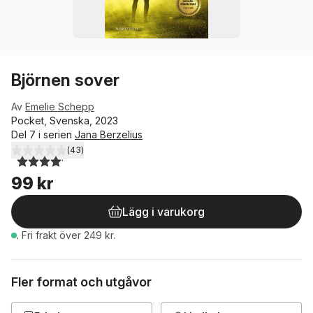
Björnen sover
Av
Emelie Schepp
Pocket, Svenska, 2023
Del 7 i serien
Jana Berzelius
(
43
)
4,1
utav 5 stjärnor. Totalt antal röster:
99 kr
Lägg i varukorg
.
Fri frakt över 249 kr.
Fler format och utgåvor