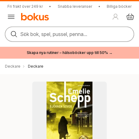
Fri frakt över 249 kr
•
Snabba leveranser
•
Billiga böcker
Sök bok, spel, pussel, penna...
Skapa nya rutiner – hälsoböcker upp till 50% →
Deckare
Deckare