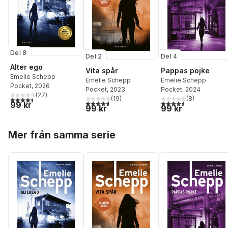
Del 8
Del 2
Del 4
Alter ego
Vita spår
Pappas pojke
Emelie Schepp
Emelie Schepp
Emelie Schepp
Pocket
, 2026
Pocket
, 2023
Pocket
, 2024
(
27
)
(
19
)
(
8
)
4,5
utav 5 stjärnor. Totalt antal röster:
4,6
utav 5 stjärnor. Totalt antal röster:
4,6
utav 5 stjärnor. Tota
99 kr
99 kr
99 kr
Hoppa över listan
Mer från samma serie