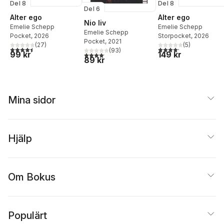
Del 8
Del 8
Del 6
Alter ego
Alter ego
Nio liv
Emelie Schepp
Emelie Schepp
Emelie Schepp
Pocket
, 2026
Storpocket
, 2026
Pocket
, 2021
(
27
)
(
5
)
4,5
utav 5 stjärnor. Totalt antal röster:
4,2
utav 5 stjärnor. Tota
(
93
)
99 kr
149 kr
4,1
utav 5 stjärnor. Totalt antal röster:
89 kr
Mina sidor
Hjälp
Om Bokus
Populärt