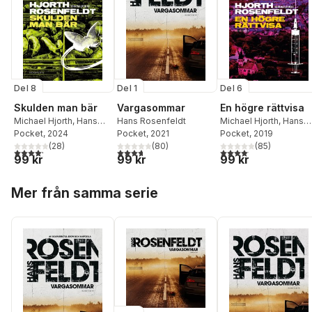
Del 8
Del 1
Del 6
Skulden man bär
Vargasommar
En högre rättvisa
Michael Hjorth
,
Hans
Hans Rosenfeldt
Michael Hjorth
,
Hans
Rosenfeldt
Pocket
, 2024
Pocket
, 2021
Rosenfeldt
Pocket
, 2019
(
28
)
(
80
)
(
85
)
4,2
utav 5 stjärnor. Totalt antal röster:
3,7
utav 5 stjärnor. Totalt antal röster:
4,1
utav 5 stjärnor. Total
99 kr
99 kr
99 kr
Hoppa över listan
Mer från samma serie