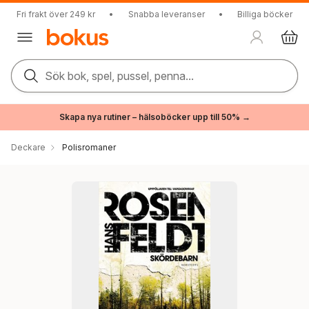
Fri frakt över 249 kr
•
Snabba leveranser
•
Billiga böcker
Sök bok, spel, pussel, penna...
Skapa nya rutiner – hälsoböcker upp till 50% →
Deckare
Polisromaner