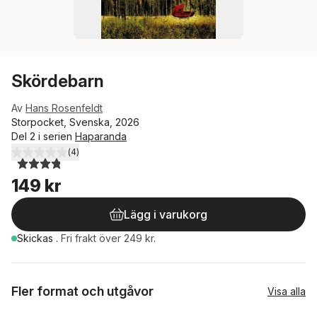
Skördebarn
Av
Hans Rosenfeldt
Storpocket, Svenska, 2026
Del 2 i serien
Haparanda
(
4
)
3,8
utav 5 stjärnor. Totalt antal röster:
149 kr
Lägg i varukorg
Skickas
.
Fri frakt över 249 kr.
Fler format och utgåvor
Visa alla