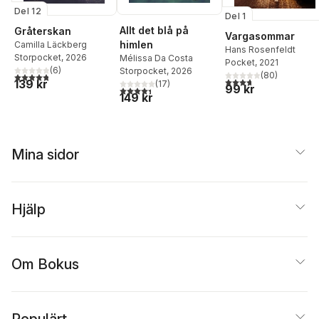
Del 12
Del 1
Allt det blå på
Gråterskan
Vargasommar
himlen
Camilla Läckberg
Hans Rosenfeldt
Storpocket
, 2026
Mélissa Da Costa
Pocket
, 2021
(
6
)
Storpocket
, 2026
(
80
)
4,8
utav 5 stjärnor. Totalt antal röster:
3,7
utav 5 stjärnor. Tota
139 kr
(
17
)
99 kr
4,4
utav 5 stjärnor. Totalt antal röster:
149 kr
Mina sidor
Hjälp
Om Bokus