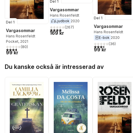
Del 1
Vargasommar
Hans Rosenfeldt
Del 1
Ljudbok
2020
Del 1
Vargasommar
(
267
)
4,0
utav 5 stjärnor. Totalt antal röster:
Vargasommar
Hans Rosenfeldt
169 kr
Hans Rosenfeldt
E-bok
2020
Pocket
, 2021
(
36
)
3,5
utav 5 stjärnor. Tota
(
80
)
99 kr
3,7
utav 5 stjärnor. Totalt antal röster:
99 kr
Hoppa över listan
Du kanske också är intresserad av