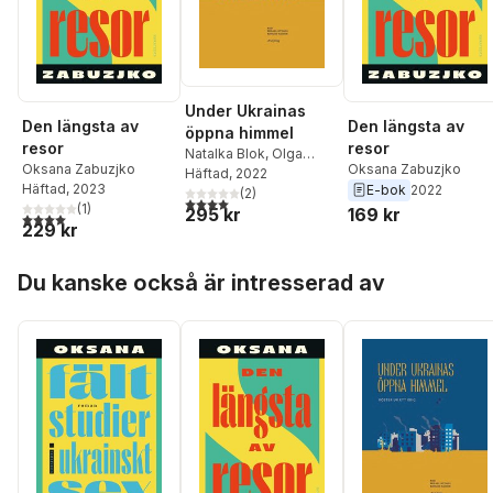
Under Ukrainas
Den längsta av
Den längsta av
öppna himmel
resor
resor
Natalka Blok
,
Olga
Oksana Zabuzjko
Oksana Zabuzjko
Bragina
Häftad
, 2022
,
Daryna Gladun
,
Häftad
, 2023
E-bok
2022
Rita Burkovska
(
2
)
,
Anna
4,0
utav 5 stjärnor. Totalt antal röster:
(
1
)
169 kr
295 kr
Jablonskaja
,
Volodymyr
4,0
utav 5 stjärnor. Totalt antal röster:
229 kr
Jermolenko
,
Kateryna
Kalytko
,
Irena Karpa
,
Ija
Hoppa över listan
Kiva
,
Halyna Kruk
,
Du kanske också är intresserad av
Maksim Kurotjkin
,
Andrij
Ljubka
,
Vasyl
Lozynskyj
,
Oleg
Michajlov
,
Kateryna
Misjtjenko
,
Julia
Musakovska
,
Lesyk
Panasiuk
,
Oryna
Petrova
,
Olena
Stepanenko
,
Nadija
Suchorukova
,
Irina
Susjkova
,
Tetiana