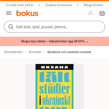
Fri frakt över 249 kr
•
Snabba leveranser
•
Billiga böcker
Sök bok, spel, pussel, penna...
Skapa nya rutiner – hälsoböcker upp till 50% →
Skönlitteratur
Romaner
Moderna och samtida romaner