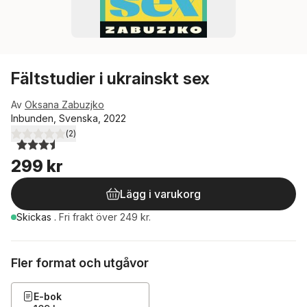
Fältstudier i ukrainskt sex
Av
Oksana Zabuzjko
Inbunden, Svenska, 2022
(
2
)
3,5
utav 5 stjärnor. Totalt antal röster:
299 kr
Lägg i varukorg
Skickas
.
Fri frakt över 249 kr.
Fler format och utgåvor
E-bok