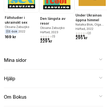
Teren
,
Natalija
Vorozjbyt
,
Oksana
Zabuzjko
,
Serhij Zjadan
Under Ukrainas
Fältstudier i
Den längsta av
öppna himmel
ukrainskt sex
resor
Natalka Blok
,
Olga
Oksana Zabuzjko
Oksana Zabuzjko
Bragina
Häftad
, 2022
,
Daryna Gladu
E-bok
2022
Häftad
, 2023
Rita Burkovska
(
2
)
,
Anna
4,0
utav 5 stjärnor. Tota
169 kr
(
1
)
295 kr
Jablonskaja
,
Volodym
4,0
utav 5 stjärnor. Totalt antal röster:
229 kr
Jermolenko
,
Kateryna
Kalytko
,
Irena Karpa
,
Ij
Kiva
,
Halyna Kruk
,
Maksim Kurotjkin
,
Andr
Ljubka
,
Vasyl
Mina sidor
Lozynskyj
,
Oleg
Michajlov
,
Kateryna
Misjtjenko
,
Julia
Musakovska
,
Lesyk
Hjälp
Panasiuk
,
Oryna
Petrova
,
Olena
Stepanenko
,
Nadija
Suchorukova
,
Irina
Om Bokus
Susjkova
,
Tetiana
Teren
,
Natalija
Vorozjbyt
,
Oksana