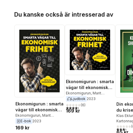
Hoppa över listan
Du kanske också är intresserad av
Ekonomigurun : smarta
vägar till ekonomisk
frihet
Ekonomigurun
,
Marit
Andersson
Ljudbok
2023
Ekonomigurun : smarta
Din eko
(
6
)
4,3
utav 5 stjärnor. Totalt antal röster:
vägar till ekonomisk
du kris
169 kr
frihet
Ekonomigurun
,
Marit
framtid
Klas Eklu
Andersson
Kartonna
E-bok
2023
(
169 kr
3,3
utav 5 
65 kr