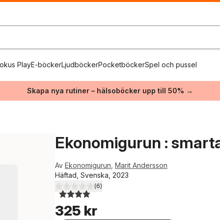
okus Play
E-böcker
Ljudböcker
Pocketböcker
Spel och pussel
Skapa nya rutiner – hälsoböcker upp till 50% →
Ekonomigurun : smarta 
Av
Ekonomigurun
,
Marit Andersson
Häftad, Svenska, 2023
(
6
)
4,0
utav 5 stjärnor. Totalt antal röster:
325 kr