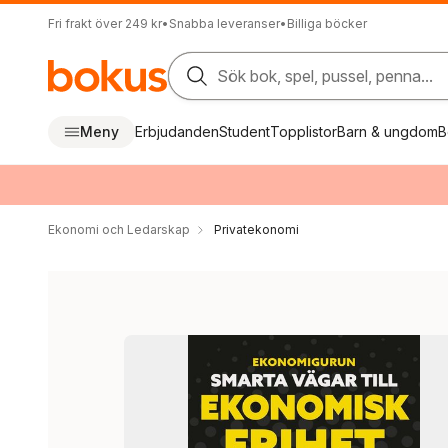
Fri frakt över 249 kr
•
Snabba leveranser
•
Billiga böcker
Sök bok, spel, pussel, penna...
Meny
Erbjudanden
Student
Topplistor
Barn & ungdom
B
Ekonomi och Ledarskap
Privatekonomi