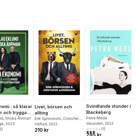
Svindlande stunder i
nomi : så klarar
Livet, börsen och
Blackeberg
er och tryggar
allting
Petra Mede
en
nd
,
Shoka Åhrman
Erik Sprinchorn
,
Cristofer
Inbunden
, 2022
ge
, 2023
Andersson
Häftad
, 2022
(
1
)
210 kr
6
)
3,0
utav 5 stjärnor. Totalt ant
stjärnor. Totalt antal röster:
295 kr