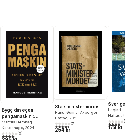
Sverige vägat
Statsministermordet
Bygg din egen
Legind
Hans-Gunnar Axberger
Häftad
, 2026
pengamaskin :
Häftad
, 2026
(
5
)
aktiesparandet som
Marcus Hernhag
(
7
)
4,2
utav 5 stjärnor.
4,6
utav 5 stjärnor. Totalt antal röster:
178 kr
Kartonnage
, 2024
gör dig rik och fri
254 kr
(
6
)
al röster:
4,3
utav 5 stjärnor. Totalt antal röster:
295 kr