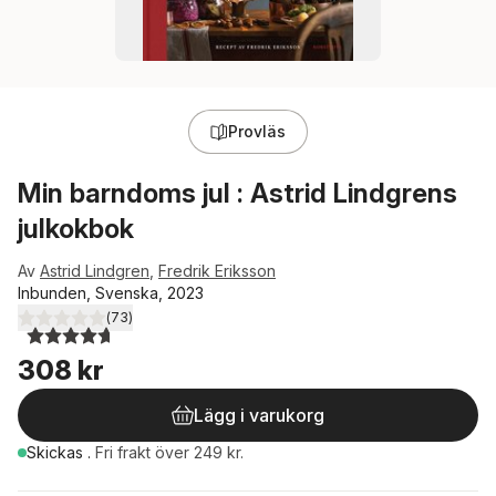
Provläs
Min barndoms jul : Astrid Lindgrens
julkokbok
Av
Astrid Lindgren
,
Fredrik Eriksson
Inbunden, Svenska, 2023
(
73
)
4,7
utav 5 stjärnor. Totalt antal röster:
308 kr
Lägg i varukorg
Skickas
.
Fri frakt över 249 kr.