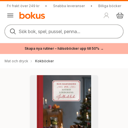
Fri frakt över 249 kr
•
Snabba leveranser
•
Billiga böcker
Sök bok, spel, pussel, penna...
Skapa nya rutiner – hälsoböcker upp till 50% →
Mat och dryck
Kokböcker