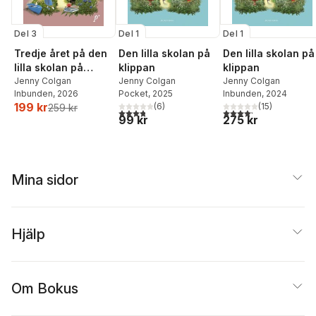
Del 3
Del 1
Del 1
Tredje året på den
Den lilla skolan på
Den lilla skolan på
lilla skolan på
klippan
klippan
klippan
Jenny Colgan
Jenny Colgan
Jenny Colgan
Inbunden
, 2026
Pocket
, 2025
Inbunden
, 2024
199 kr
(
6
)
(
15
)
259 kr
3,8
utav 5 stjärnor. Totalt antal röster:
4,2
utav 5 stjärnor. Tota
99 kr
275 kr
Mina sidor
Hjälp
Om Bokus