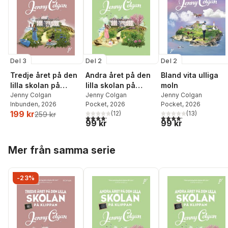
Del 3
Del 2
Del 2
Tredje året på den
Andra året på den
Bland vita ulliga
lilla skolan på
lilla skolan på
moln
klippan
Jenny Colgan
klippan
Jenny Colgan
Jenny Colgan
Inbunden
, 2026
Pocket
, 2026
Pocket
, 2026
199 kr
(
12
)
(
13
)
259 kr
4,2
utav 5 stjärnor. Totalt antal röster:
4,2
utav 5 stjärnor. Tota
99 kr
99 kr
Hoppa över listan
Mer från samma serie
-23%