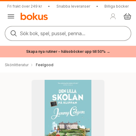
Fri frakt över 249 kr
•
Snabba leveranser
•
Billiga böcker
Sök bok, spel, pussel, penna...
Skapa nya rutiner – hälsoböcker upp till 50% →
Skönlitteratur
Feelgood