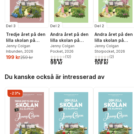
Del 3
Del 2
Del 2
Tredje året på den
Andra året på den
Andra året på den
lilla skolan på
lilla skolan på
lilla skolan på
klippan
Jenny Colgan
klippan
Jenny Colgan
klippan
Jenny Colgan
Inbunden
, 2026
Pocket
, 2026
Storpocket
, 2026
199 kr
(
12
)
(
2
)
259 kr
4,2
utav 5 stjärnor. Totalt antal röster:
4,5
utav 5 stjärnor. Tota
99 kr
159 kr
Hoppa över listan
Du kanske också är intresserad av
-23%