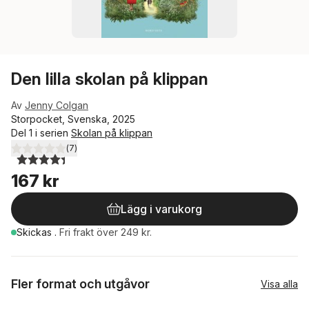
Den lilla skolan på klippan
Av
Jenny Colgan
Storpocket, Svenska, 2025
Del 1 i serien
Skolan på klippan
(
7
)
4,4
utav 5 stjärnor. Totalt antal röster:
167 kr
Lägg i varukorg
Skickas
.
Fri frakt över 249 kr.
Fler format och utgåvor
Visa alla