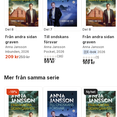
Del 8
Del 7
Del 8
Från andra sidan
Till ondskans
Från andra sidan
graven
försvar
graven
Anna Jansson
Anna Jansson
Anna Jansson
Inbunden
, 2026
Pocket
, 2026
E-bok
2026
209 kr
(
36
)
259 kr
(
1
)
4,3
utav 5 stjärnor. Totalt antal röster:
4,0
utav 5 stjärnor. Tota
99 kr
169 kr
Hoppa över listan
Mer från samma serie
-19%
Nyhet