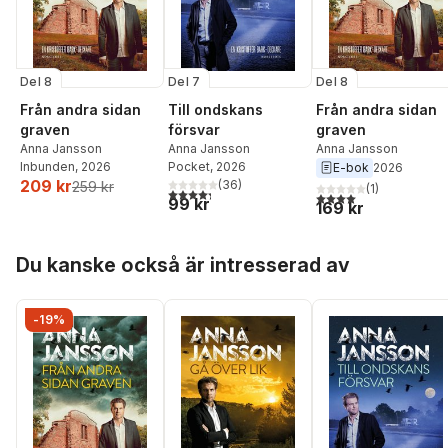
Del 8
Del 7
Del 8
Från andra sidan
Till ondskans
Från andra sidan
graven
försvar
graven
Anna Jansson
Anna Jansson
Anna Jansson
Inbunden
, 2026
Pocket
, 2026
E-bok
2026
209 kr
(
36
)
259 kr
(
1
)
4,3
utav 5 stjärnor. Totalt antal röster:
4,0
utav 5 stjärnor. Tota
99 kr
169 kr
Hoppa över listan
Du kanske också är intresserad av
-19%