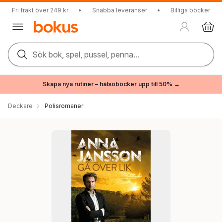
Fri frakt över 249 kr
•
Snabba leveranser
•
Billiga böcker
Sök bok, spel, pussel, penna...
Skapa nya rutiner – hälsoböcker upp till 50% →
Deckare
Polisromaner