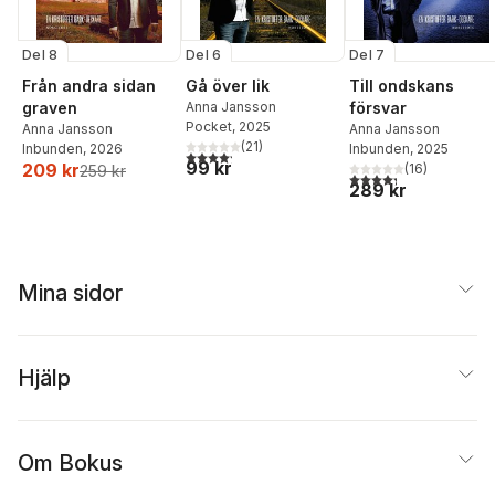
Del 8
Del 6
Del 7
Från andra sidan
Gå över lik
Till ondskans
graven
Anna Jansson
försvar
Pocket
, 2025
Anna Jansson
Anna Jansson
(
21
)
Inbunden
, 2026
Inbunden
, 2025
4,2
utav 5 stjärnor. Totalt antal röster:
99 kr
209 kr
(
16
)
259 kr
4,3
utav 5 stjärnor. Tota
289 kr
Mina sidor
Hjälp
Om Bokus