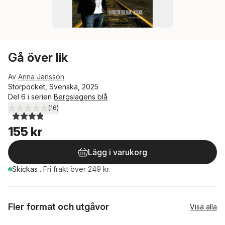
Gå över lik
Av
Anna Jansson
Storpocket, Svenska, 2025
Del 6 i serien
Bergslagens blå
(
16
)
3,9
utav 5 stjärnor. Totalt antal röster:
155 kr
Lägg i varukorg
Skickas
.
Fri frakt över 249 kr.
Fler format och utgåvor
Visa alla