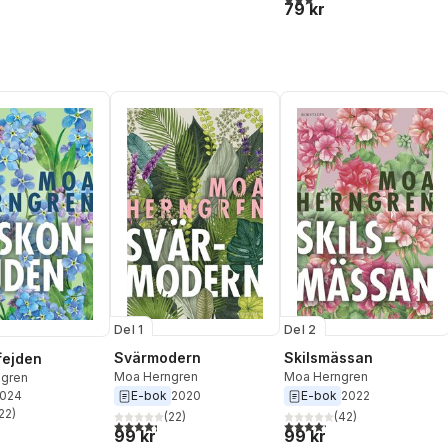
79 kr
Del 1
Del 2
Svärmodern
Skilsmässan
fejden
Moa Herngren
Moa Herngren
gren
2024
E-bok
2020
E-bok
2022
22
)
(
22
)
(
42
)
stjärnor. Totalt antal röster:
4,3
utav 5 stjärnor. Totalt antal röster:
4,2
utav 5 stjärnor. Totalt ant
99 kr
99 kr