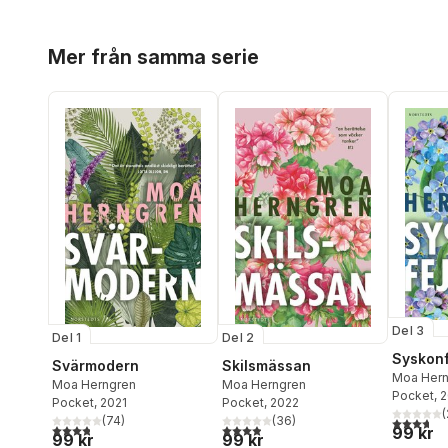
Hoppa över listan
Mer från samma serie
Del 3
Del 1
Del 2
Syskon
Svärmodern
Skilsmässan
Moa Hern
Moa Herngren
Moa Herngren
Pocket
, 
Pocket
, 2021
Pocket
, 2022
(
(
74
)
(
36
)
3,7
utav 5 
3,8
utav 5 stjärnor. Totalt antal röster:
3,9
utav 5 stjärnor. Totalt antal röster:
99 kr
99 kr
99 kr