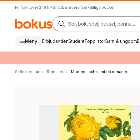
Fri frakt över 249 kr
•
Snabba leveranser
•
Billiga böcker
Sök bok, spel, pussel, penna...
Meny
Erbjudanden
Student
Topplistor
Barn & ungdom
B
Skönlitteratur
Romaner
Moderna och samtida romaner