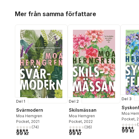
Hoppa över listan
Mer från samma författare
Del 3
Del 1
Del 2
Syskon
Svärmodern
Skilsmässan
Moa Hern
Moa Herngren
Moa Herngren
Pocket
, 
Pocket
, 2021
Pocket
, 2022
(
(
74
)
(
36
)
3,7
utav 5 
3,8
utav 5 stjärnor. Totalt antal röster:
3,9
utav 5 stjärnor. Totalt antal röster:
99 kr
99 kr
99 kr