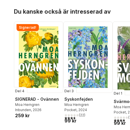
Hoppa över listan
Du kanske också är intresserad av
Signerad!
Del 4
Del 3
Del 1
SIGNERAD - Ovännen
Syskonfejden
Svärmo
Moa Herngren
Moa Herngren
Moa Hern
Inbunden
, 2026
Pocket
, 2024
Pocket
, 
259 kr
(
22
)
(
3,7
utav 5 stjärnor. Totalt antal röster:
3,8
utav 5 
99 kr
99 kr