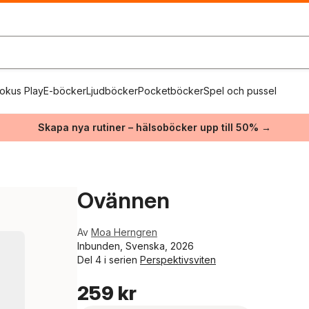
okus Play
E-böcker
Ljudböcker
Pocketböcker
Spel och pussel
Skapa nya rutiner – hälsoböcker upp till 50% →
Ovännen
Av
Moa Herngren
Inbunden, Svenska, 2026
Del 4 i serien
Perspektivsviten
259 kr