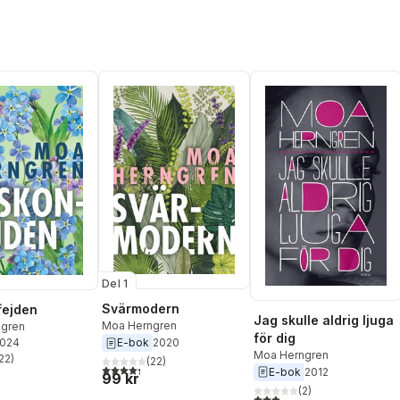
Del 1
Svärmodern
fejden
Jag skulle aldrig ljuga
Moa Herngren
gren
för dig
2024
E-bok
2020
Moa Herngren
22
)
(
22
)
stjärnor. Totalt antal röster:
4,3
utav 5 stjärnor. Totalt antal röster:
E-bok
2012
99 kr
(
2
)
3,0
utav 5 stjärnor. Totalt ant