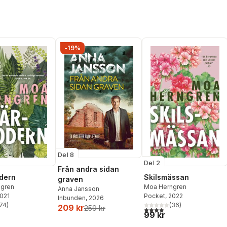
-19%
Del 8
Del 2
Från andra sidan
dern
Skilsmässan
graven
gren
Moa Herngren
Anna Jansson
2021
Pocket
, 2022
Inbunden
, 2026
74
)
(
36
)
209 kr
259 kr
stjärnor. Totalt antal röster:
3,9
utav 5 stjärnor. Totalt ant
99 kr