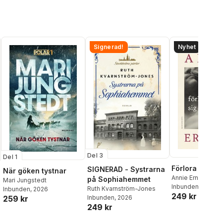
Signerad!
Nyhet
Del 3
Del 1
Förlora sig
SIGNERAD - Systrarna
När göken tystnar
Annie Ernaux
på Sophiahemmet
Mari Jungstedt
Inbunden
, 2026
Ruth Kvarnström-Jones
Inbunden
, 2026
249 kr
259 kr
Inbunden
, 2026
al röster:
249 kr