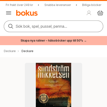
Fri frakt över 249 kr
•
Snabba leveranser
•
Billiga böcker
Sök bok, spel, pussel, penna...
Skapa nya rutiner – hälsoböcker upp till 50% →
Deckare
Deckare