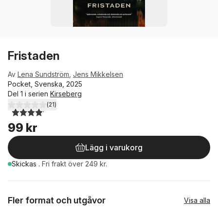
Fristaden
Av
Lena Sundström
,
Jens Mikkelsen
Pocket, Svenska, 2025
Del 1 i serien
Kirseberg
(
21
)
4,1
utav 5 stjärnor. Totalt antal röster:
99 kr
Lägg i varukorg
Skickas
.
Fri frakt över 249 kr.
Fler format och utgåvor
Visa alla