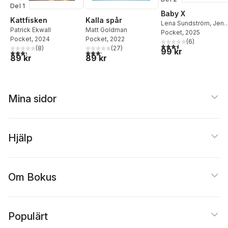
Del 1
Baby X
Kalla spår
Kattfisken
Lena Sundström
,
Jens
Matt Goldman
Patrick Ekwall
Mikkelsen
Pocket
, 2025
Pocket
, 2022
Pocket
, 2024
(
6
)
3,5
utav 5 stjärnor. Tota
(
27
)
(
8
)
99 kr
3,2
utav 5 stjärnor. Totalt antal röster:
3,3
utav 5 stjärnor. Totalt antal röster:
89 kr
89 kr
Mina sidor
Hjälp
Om Bokus
Populärt