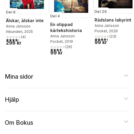
Del 26
Del 6
Del 4
Rädslans labyrint
Älskar, älskar inte
En otippad
Anna Jansson
Anna Jansson
kärlekshistoria
Pocket
, 2026
Inbunden
, 2025
Anna Jansson
(
23
)
(
4
)
4,4
utav 5 stjärnor. Tota
4,3
utav 5 stjärnor. Totalt antal röster:
Pocket
, 2019
99 kr
296 kr
(
26
)
3,7
utav 5 stjärnor. Totalt antal röster:
99 kr
Mina sidor
Hjälp
Om Bokus