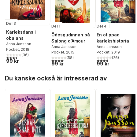
Del 3
Del 1
Del 4
Kärleksdans i
Ödesgudinnan på
En otippad
obalans
Salong d'Amour
kärlekshistoria
Anna Jansson
Anna Jansson
Anna Jansson
Pocket
, 2018
Pocket
, 2015
Pocket
, 2019
(
36
)
3,5
utav 5 stjärnor. Totalt antal röster:
(
58
)
(
26
)
4,0
utav 5 stjärnor. Totalt antal röster:
3,7
utav 5 stjärnor. Tota
99 kr
99 kr
99 kr
Hoppa över listan
Du kanske också är intresserad av