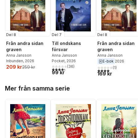
Del 8
Del 7
Del 8
Från andra sidan
Till ondskans
Från andra sidan
graven
försvar
graven
Anna Jansson
Anna Jansson
Anna Jansson
Inbunden
, 2026
Pocket
, 2026
E-bok
2026
209 kr
(
36
)
259 kr
(
1
)
4,3
utav 5 stjärnor. Totalt antal röster:
4,0
utav 5 stjärnor. Tota
99 kr
169 kr
Hoppa över listan
Mer från samma serie