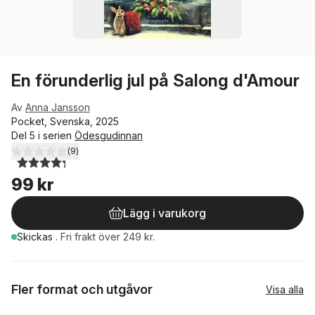
En förunderlig jul på Salong d'Amour
Av
Anna Jansson
Pocket, Svenska, 2025
Del 5 i serien
Ödesgudinnan
(
9
)
4,3
utav 5 stjärnor. Totalt antal röster:
99 kr
Lägg i varukorg
Skickas
.
Fri frakt över 249 kr.
Fler format och utgåvor
Visa alla