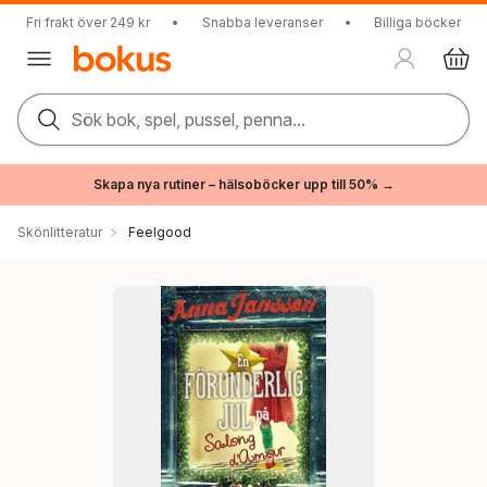
Fri frakt över 249 kr
•
Snabba leveranser
•
Billiga böcker
Sök bok, spel, pussel, penna...
Skapa nya rutiner – hälsoböcker upp till 50% →
Skönlitteratur
Feelgood