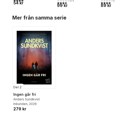
(
7
)
(
54 kr
3,7
utav 5 stjärnor. Totalt antal röster:
4,1
utav 5 
99 kr
89 kr
Hoppa över listan
Mer från samma serie
Del 2
Ingen går fri
Anders Sundkvist
Inbunden
, 2026
279 kr