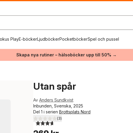
okus Play
E-böcker
Ljudböcker
Pocketböcker
Spel och pussel
Skapa nya rutiner – hälsoböcker upp till 50% →
Utan spår
Av
Anders Sundkvist
Inbunden, Svenska, 2025
Del 1 i serien
Brottsplats Nord
(
3
)
3,7
utav 5 stjärnor. Totalt antal röster: