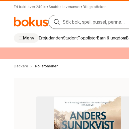
Fri frakt över 249 kr
•
Snabba leveranser
•
Billiga böcker
Sök bok, spel, pussel, penna...
Meny
Erbjudanden
Student
Topplistor
Barn & ungdom
B
Deckare
Polisromaner