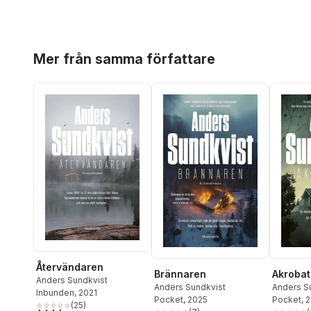
Hoppa över listan
Mer från samma författare
Återvändaren
Brännaren
Akroba
Anders Sundkvist
Anders Sundkvist
Anders S
Inbunden
, 2021
Pocket
, 2025
Pocket
, 
(
25
)
4,2
utav 5 stjärnor. Totalt antal röster: