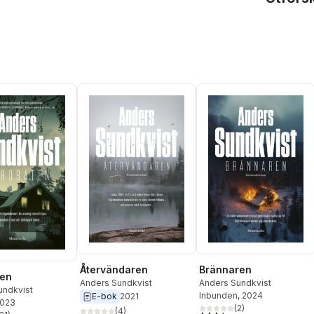
Återvändaren
Brännaren
ten
Anders Sundkvist
Anders Sundkvist
undkvist
Inbunden
, 2024
E-bok
2021
2023
(
2
)
(
4
)
3,5
utav 5 stjärnor. Totalt ant