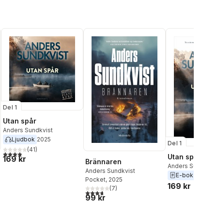
Del 1
Utan spår
Anders Sundkvist
Ljudbok
2025
Del 1
(
41
)
3,9
utav 5 stjärnor. Totalt antal röster:
Utan spår
169 kr
Brännaren
Anders Sundkvis
Anders Sundkvist
E-bok
2025
Pocket
, 2025
169 kr
(
7
)
l röster:
3,7
utav 5 stjärnor. Totalt antal röster:
99 kr