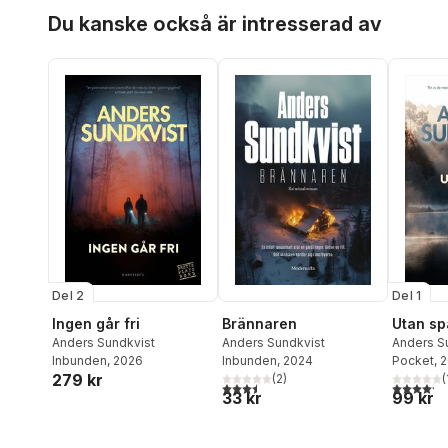
Hoppa över listan
Du kanske också är intresserad av
Del 2
Del 1
Ingen går fri
Utan sp
Brännaren
Anders Sundkvist
Anders S
Anders Sundkvist
Inbunden
, 2026
Pocket
, 
Inbunden
, 2024
279 kr
(
(
2
)
4,2
utav 5 
3,5
utav 5 stjärnor. Totalt antal röster:
99 kr
33 kr