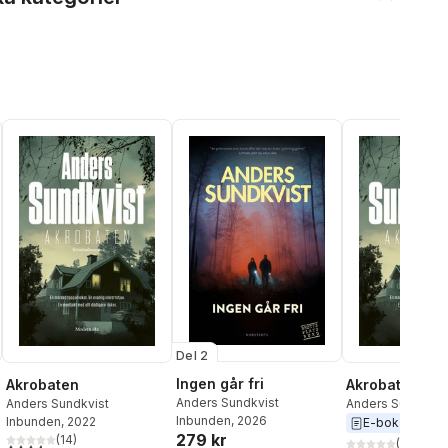
Del 2
Ingen går fri
Akrobaten
Akrobaten
Anders Sundkvist
Anders Sundkvist
Anders Sundkvis
Inbunden
, 2026
Inbunden
, 2022
E-bok
2022
279 kr
(
14
)
(
2
)
al röster:
3,6
utav 5 stjärnor. Totalt antal röster: