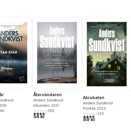
år
Återvändaren
Akrobaten
undkvist
Anders Sundkvist
Anders Sundkvist
2026
Inbunden
, 2021
Pocket
, 2023
19
)
(
25
)
stjärnor. Totalt antal röster:
4,2
utav 5 stjärnor. Totalt antal röster:
(
31
)
54 kr
4,1
utav 5 stjärnor. Totalt anta
89 kr