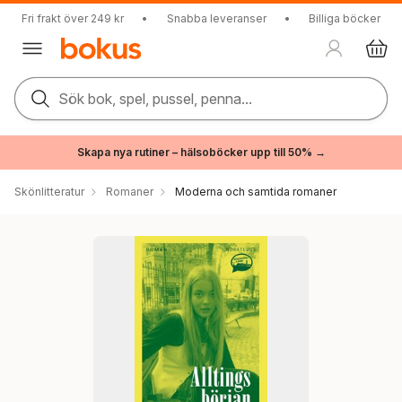
Fri frakt över 249 kr
•
Snabba leveranser
•
Billiga böcker
Sök bok, spel, pussel, penna...
Skapa nya rutiner – hälsoböcker upp till 50% →
Skönlitteratur
Romaner
Moderna och samtida romaner