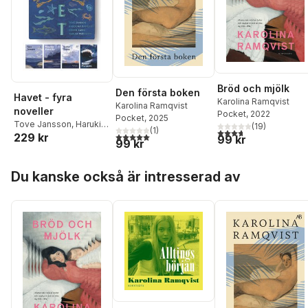
Bröd och mjölk
Den första boken
Havet - fyra
Karolina Ramqvist
Karolina Ramqvist
noveller
Pocket
, 2022
Pocket
, 2025
Tove Jansson
,
Haruki
(
19
)
(
1
)
3,7
utav 5 stjärnor. Tota
5,0
utav 5 stjärnor. Totalt antal röster:
229 kr
Murakami
,
Karolina
99 kr
99 kr
Ramqvist
,
Stefan Zweig
Hoppa över listan
Du kanske också är intresserad av