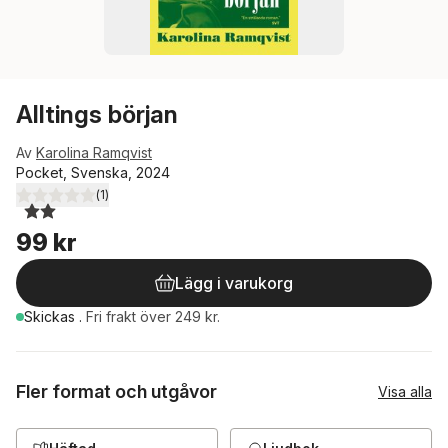
Alltings början
Av
Karolina Ramqvist
Pocket, Svenska, 2024
(
1
)
2,0
utav 5 stjärnor. Totalt antal röster:
99 kr
Lägg i varukorg
Skickas
.
Fri frakt över 249 kr.
Fler format och utgåvor
Visa alla