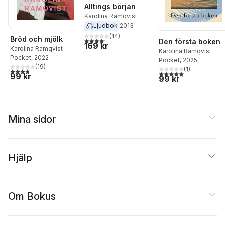
Alltings början
Karolina Ramqvist
Ljudbok
2013
(
14
)
Bröd och mjölk
4,2
utav 5 stjärnor. Totalt antal röster:
Den första boken
169 kr
Karolina Ramqvist
Karolina Ramqvist
Pocket
, 2022
Pocket
, 2025
(
19
)
(
1
)
3,7
utav 5 stjärnor. Totalt antal röster:
5,0
utav 5 stjärnor. Tota
99 kr
99 kr
Mina sidor
Hjälp
Om Bokus