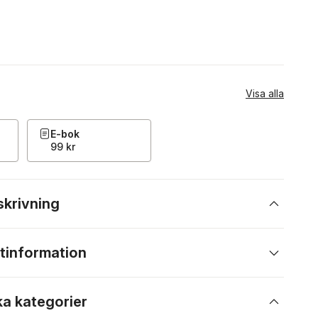
Visa alla
E-bok
99 kr
skrivning
tinformation
ka kategorier