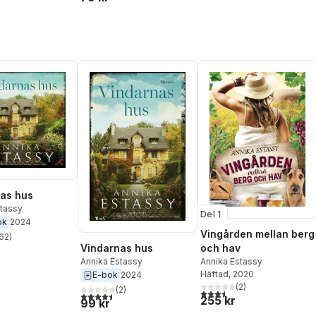
as hus
stassy
Del 1
ok
2024
Vingården mellan berg
62
)
stjärnor. Totalt antal röster:
Vindarnas hus
och hav
Annika Estassy
Annika Estassy
Häftad
, 2020
E-bok
2024
(
2
)
(
2
)
3,5
utav 5 stjärnor. Totalt ant
4,5
utav 5 stjärnor. Totalt antal röster:
255 kr
99 kr