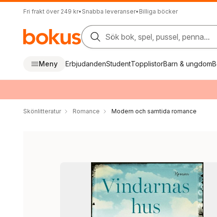
Fri frakt över 249 kr
•
Snabba leveranser
•
Billiga böcker
Sök bok, spel, pussel, penna...
Meny
Erbjudanden
Student
Topplistor
Barn & ungdom
B
Skönlitteratur
Romance
Modern och samtida romance