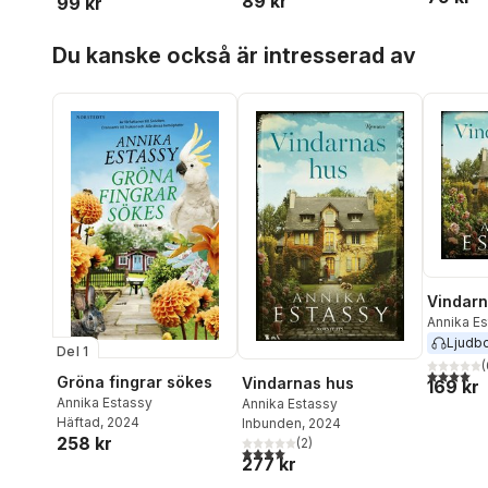
89 kr
99 kr
Hoppa över listan
Du kanske också är intresserad av
Vindarn
Annika E
Ljudb
Del 1
(
4,0
utav 5 
Gröna fingrar sökes
Vindarnas hus
169 kr
Annika Estassy
Annika Estassy
Häftad
, 2024
Inbunden
, 2024
258 kr
(
2
)
4,0
utav 5 stjärnor. Totalt antal röster:
277 kr