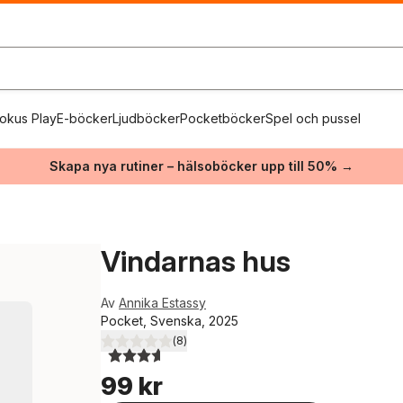
okus Play
E-böcker
Ljudböcker
Pocketböcker
Spel och pussel
Skapa nya rutiner – hälsoböcker upp till 50% →
Vindarnas hus
Av
Annika Estassy
Pocket, Svenska, 2025
(
8
)
3,6
utav 5 stjärnor. Totalt antal röster:
99 kr