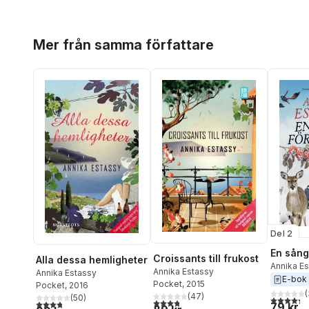
Hoppa över listan
Mer från samma författare
Del 2
En sång
Croissants till frukost
Alla dessa hemligheter
Annika E
Annika Estassy
Annika Estassy
E-bok
Pocket
, 2015
Pocket
, 2016
(
(
47
)
(
50
)
4,3
utav 5 
3,8
utav 5 stjärnor. Totalt antal röster:
3,8
utav 5 stjärnor. Totalt antal röster:
79 kr