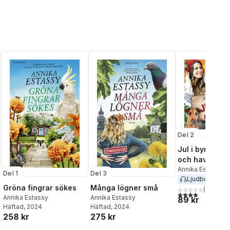
Del 2
Jul i byn mell
och hav
Annika Estassy
Del 1
Del 3
Ljudbok
2021
Gröna fingrar sökes
Många lögner små
(
10
)
4,0
utav 5 stjärnor
Annika Estassy
Annika Estassy
89 kr
Häftad
, 2024
Häftad
, 2024
258 kr
275 kr
al röster: