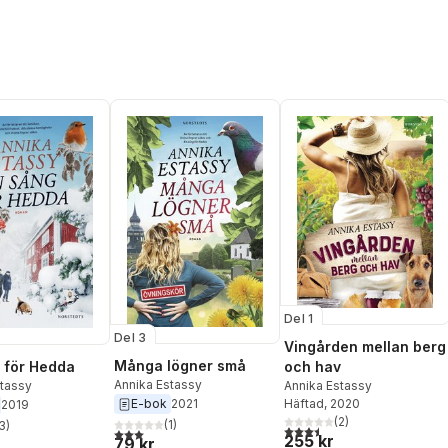
Del 1
Del 3
Vingården mellan berg
Många lögner små
och hav
 för Hedda
Annika Estassy
Annika Estassy
stassy
Häftad
, 2020
E-bok
2021
2019
(
2
)
(
1
)
3
)
3,5
utav 5 stjärnor. Totalt ant
3,0
utav 5 stjärnor. Totalt antal röster:
stjärnor. Totalt antal röster:
255 kr
79 kr