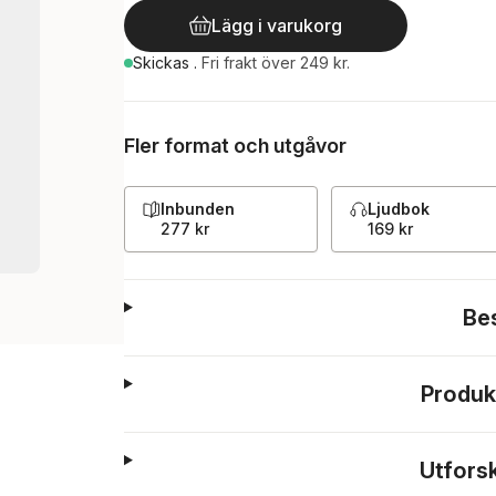
Lägg i varukorg
Skickas
.
Fri frakt över 249 kr.
Fler format och utgåvor
Inbunden
Ljudbok
277 kr
169 kr
Be
Produk
Utfors