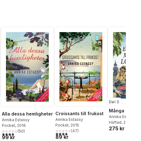
Del 3
Många lögner
Croissants till frukost
Alla dessa hemligheter
Annika Estassy
Annika Estassy
Annika Estassy
Häftad
, 2024
Pocket
, 2015
Pocket
, 2016
275 kr
al röster:
(
47
)
(
50
)
3,8
utav 5 stjärnor. Totalt antal röster:
3,8
utav 5 stjärnor. Totalt antal röster:
89 kr
99 kr