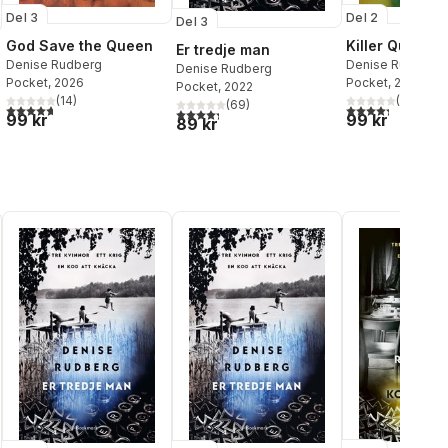
Del 3
Del 2
Del 3
God Save the Queen
Killer Queen
Er tredje man
Denise Rudberg
Denise Rudberg
Denise Rudberg
Pocket
, 2026
Pocket
, 2025
Pocket
, 2022
(
14
)
(
16
)
(
69
)
4,7
utav 5 stjärnor. Totalt antal röster:
4,3
utav 5 stjärnor
4,3
utav 5 stjärnor. Totalt antal röster:
al röster:
99 kr
99 kr
89 kr