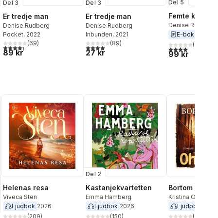
Del 5
Del 3
Del 3
Femte kollusi
Er tredje man
Er tredje man
Denise Rudberg
Denise Rudberg
Denise Rudberg
Pocket
, 2022
Inbunden
, 2021
E-bok
2024
(
69
)
(
89
)
(
14
)
4,3
utav 5 stjärnor. Totalt antal röster:
4,0
utav 5 stjärnor. Totalt antal röster:
4,1
utav 5 stjärnor.
al röster:
89 kr
27 kr
99 kr
Del 2
Helenas resa
Kastanjekvartetten
Bortom broar
Viveca Sten
Emma Hamberg
Kristina Ohlsson
Ljudbok
2026
Ljudbok
2026
Ljudbok
2026
(
209
)
(
150
)
(
384
)