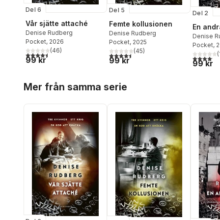
Del 6
Del 5
Del 2
Vår sjätte attaché
Femte kollusionen
En andr
Denise Rudberg
Denise Rudberg
Denise R
Pocket
, 2026
Pocket
, 2025
Pocket
, 
(
46
)
(
45
)
(
4,5
utav 5 stjärnor. Totalt antal röster:
4,5
utav 5 stjärnor. Totalt antal röster:
4,1
utav 5 
99 kr
99 kr
99 kr
Hoppa över listan
Mer från samma serie