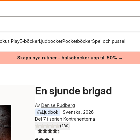
okus Play
E-böcker
Ljudböcker
Pocketböcker
Spel och pussel
Skapa nya rutiner – hälsoböcker upp till 50% →
En sjunde brigad
Av
Denise Rudberg
Ljudbok
Svenska
, 
2026
Del 7 i serien
Kontrahenterna
(
280
)
4,4
utav 5 stjärnor. Totalt antal röster: