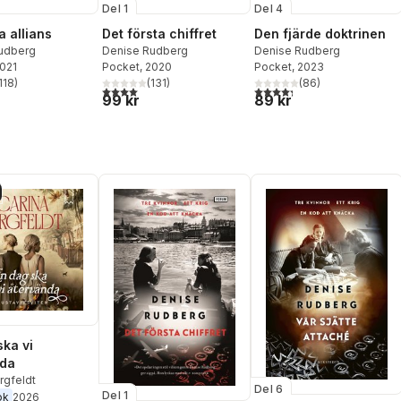
Del 1
Del 4
a allians
Det första chiffret
Den fjärde doktrinen
udberg
Denise Rudberg
Denise Rudberg
2021
Pocket
, 2020
Pocket
, 2023
118
)
(
131
)
(
86
)
stjärnor. Totalt antal röster:
4,0
utav 5 stjärnor. Totalt antal röster:
4,3
utav 5 stjärnor. Totalt ant
99 kr
89 kr
ska vi
nda
rgfeldt
Del 6
Del 1
ok
2026