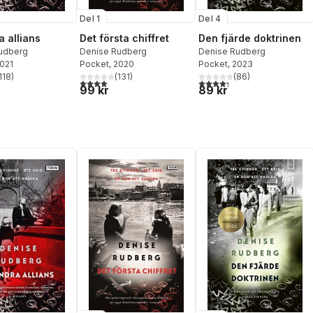
Del 1
Del 4
a allians
Det första chiffret
Den fjärde doktrinen
udberg
Denise Rudberg
Denise Rudberg
2021
Pocket
, 2020
Pocket
, 2023
118
)
(
131
)
(
86
)
stjärnor. Totalt antal röster:
4,0
utav 5 stjärnor. Totalt antal röster:
4,3
utav 5 stjärnor. Totalt ant
99 kr
89 kr