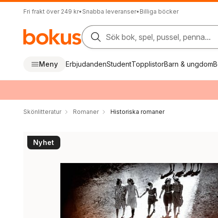
Fri frakt över 249 kr
•
Snabba leveranser
•
Billiga böcker
Sök bok, spel, pussel, penna...
Meny
Erbjudanden
Student
Topplistor
Barn & ungdom
B
Skönlitteratur
Romaner
Historiska romaner
Nyhet