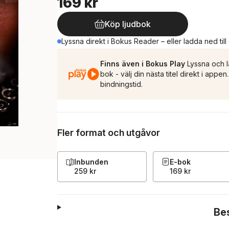
169 kr
Köp ljudbok
Lyssna direkt i Bokus Reader – eller ladda ned till
Finns även i Bokus Play
Lyssna och l
bok - välj din nästa titel direkt i appe
bindningstid.
Fler format och utgåvor
Inbunden
E-bok
259 kr
169 kr
Be