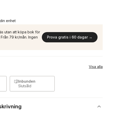
 din enhet
äs utan att köpa bok för
n. Från 79 kr/mån. Ingen
Prova gratis i 60 dagar →
Visa alla
Inbunden
Slutsåld
skrivning