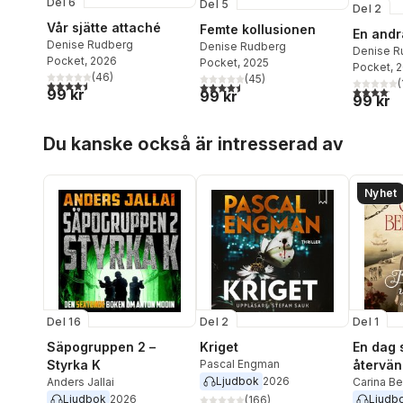
Del 6
Del 5
Del 2
Vår sjätte attaché
Femte kollusionen
En andr
Denise Rudberg
Denise Rudberg
Denise R
Pocket
, 2026
Pocket
, 2025
Pocket
, 
(
46
)
(
45
)
(
4,5
utav 5 stjärnor. Totalt antal röster:
4,5
utav 5 stjärnor. Totalt antal röster:
4,1
utav 5 
99 kr
99 kr
99 kr
Hoppa över listan
Du kanske också är intresserad av
Nyhet
Del 16
Del 2
Del 1
Säpogruppen 2 –
Kriget
En dag 
Styrka K
Pascal Engman
återvä
Ljudbok
2026
Anders Jallai
Carina Be
Ljudbok
2026
Ljudb
(
166
)