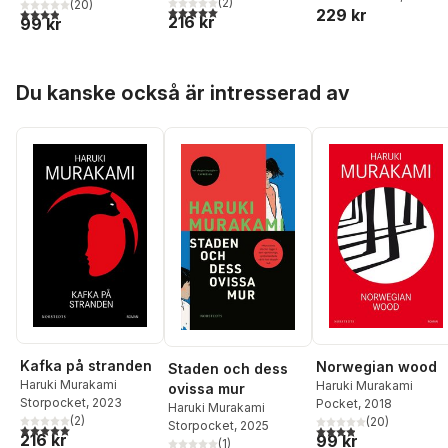
(
2
)
(
20
)
5,0
utav 5 stjärnor. Totalt antal röster:
3,9
utav 5 stjärnor. Totalt antal röster:
229 kr
Murakami
,
Karolina
216 kr
99 kr
Ramqvist
,
Stefan Zwe
Hoppa över listan
Du kanske också är intresserad av
Kafka på stranden
Norwegian wood
Staden och dess
Haruki Murakami
Haruki Murakami
ovissa mur
Storpocket
, 2023
Pocket
, 2018
Haruki Murakami
(
2
)
(
20
)
Storpocket
, 2025
5,0
utav 5 stjärnor. Totalt antal röster:
3,9
utav 5 stjärnor. Tota
216 kr
99 kr
(
1
)