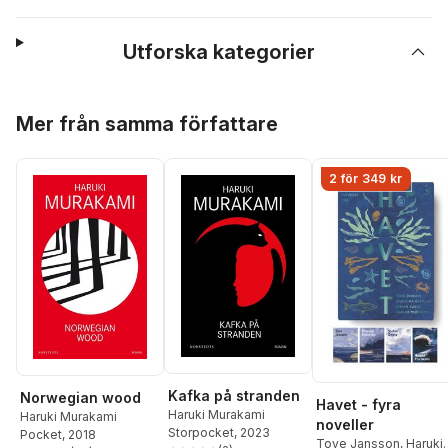
Utforska kategorier
Hoppa över listan
Mer från samma författare
2 för 349 kr
Kafka på stranden
Norwegian wood
Havet - fyra
Haruki Murakami
Haruki Murakami
noveller
Storpocket
, 2023
Pocket
, 2018
Tove Jansson
,
Haruki