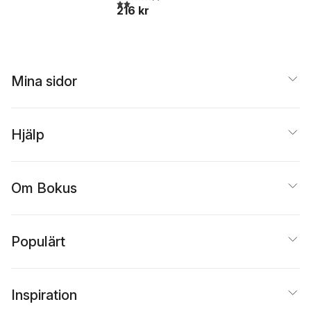
2,0
utav 5 stjärnor. Totalt antal röster:
216 kr
Mina sidor
Hjälp
Om Bokus
Populärt
Inspiration