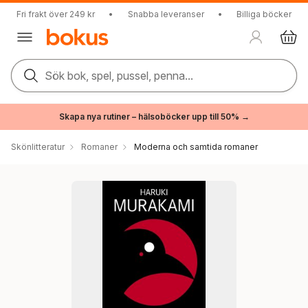
Fri frakt över 249 kr
•
Snabba leveranser
•
Billiga böcker
Sök bok, spel, pussel, penna...
Skapa nya rutiner – hälsoböcker upp till 50% →
Skönlitteratur
Romaner
Moderna och samtida romaner