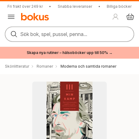
Fri frakt över 249 kr
•
Snabba leveranser
•
Billiga böcker
Sök bok, spel, pussel, penna...
Skapa nya rutiner – hälsoböcker upp till 50% →
Skönlitteratur
Romaner
Moderna och samtida romaner