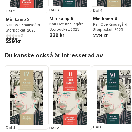
Del 6
Del 4
Del 2
Min kamp 6
Min kamp 4
Min kamp 2
Karl Ove Knausgård
Karl Ove Knausgård
Karl Ove Knausgård
Storpocket
, 2023
Storpocket
, 2025
Storpocket
, 2025
229 kr
229 kr
(
1
)
4,0
utav 5 stjärnor. Totalt antal röster:
229 kr
Hoppa över listan
Du kanske också är intresserad av
Del 6
Del 4
Del 2