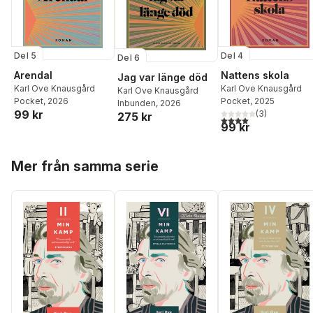
Del 5
Del 4
Del 6
Arendal
Nattens skola
Jag var länge död
Karl Ove Knausgård
Karl Ove Knausgård
Karl Ove Knausgård
Pocket
, 2026
Pocket
, 2025
Inbunden
, 2026
99 kr
(
3
)
275 kr
4,0
utav 5 stjärnor. Tota
99 kr
Hoppa över listan
Mer från samma serie