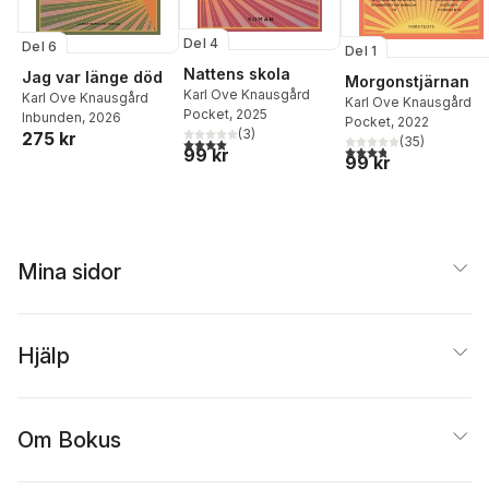
Del 4
Del 6
Del 1
Nattens skola
Jag var länge död
Morgonstjärnan
Karl Ove Knausgård
Karl Ove Knausgård
Karl Ove Knausgård
Pocket
, 2025
Inbunden
, 2026
Pocket
, 2022
(
3
)
275 kr
(
35
)
4,0
utav 5 stjärnor. Totalt antal röster:
3,8
utav 5 stjärnor. Tota
99 kr
99 kr
Mina sidor
Hjälp
Om Bokus