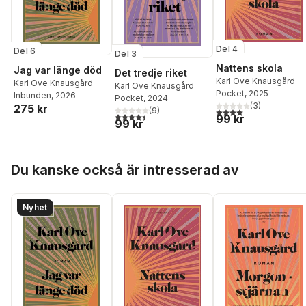
Del 4
Del 6
Del 3
Nattens skola
Jag var länge död
Det tredje riket
Karl Ove Knausgård
Karl Ove Knausgård
Karl Ove Knausgård
Pocket
, 2025
Inbunden
, 2026
Pocket
, 2024
(
3
)
275 kr
(
9
)
4,0
utav 5 stjärnor. Tota
4,4
utav 5 stjärnor. Totalt antal röster:
99 kr
99 kr
Hoppa över listan
Du kanske också är intresserad av
Nyhet