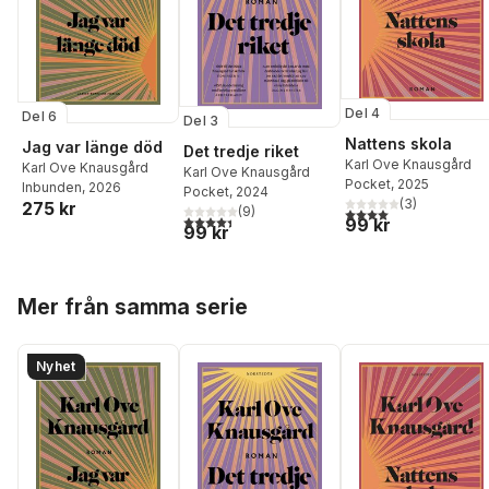
Del 4
Del 6
Del 3
Nattens skola
Jag var länge död
Det tredje riket
Karl Ove Knausgård
Karl Ove Knausgård
Karl Ove Knausgård
Pocket
, 2025
Inbunden
, 2026
Pocket
, 2024
(
3
)
275 kr
(
9
)
4,0
utav 5 stjärnor. Tota
4,4
utav 5 stjärnor. Totalt antal röster:
99 kr
99 kr
Hoppa över listan
Mer från samma serie
Nyhet