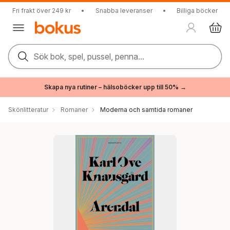
Fri frakt över 249 kr
•
Snabba leveranser
•
Billiga böcker
Sök bok, spel, pussel, penna...
Skapa nya rutiner – hälsoböcker upp till 50% →
Skönlitteratur
Romaner
Moderna och samtida romaner