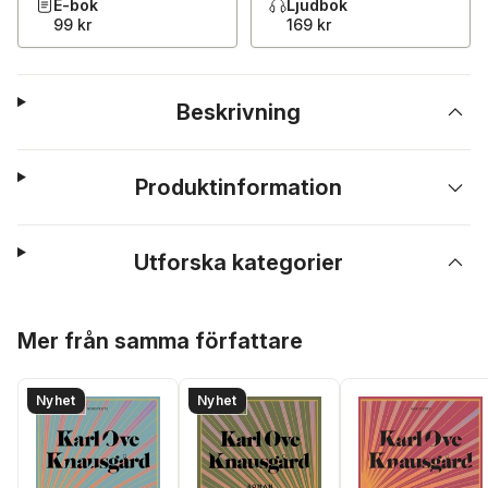
E-bok
Ljudbok
99 kr
169 kr
Beskrivning
Produktinformation
Utforska kategorier
Hoppa över listan
Mer från samma författare
Nyhet
Nyhet