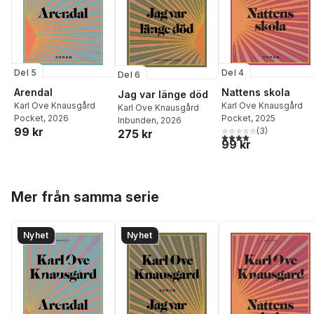
Del 5
Del 4
Del 6
Arendal
Nattens skola
Jag var länge död
Karl Ove Knausgård
Karl Ove Knausgård
Karl Ove Knausgård
Pocket
, 2026
Pocket
, 2025
Inbunden
, 2026
99 kr
(
3
)
275 kr
4,0
utav 5 stjärnor. Tota
99 kr
Hoppa över listan
Mer från samma serie
Nyhet
Nyhet