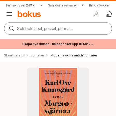
Fri frakt över 249 kr
•
Snabba leveranser
•
Billiga böcker
Sök bok, spel, pussel, penna...
Skapa nya rutiner – hälsoböcker upp till 50% →
Skönlitteratur
Romaner
Moderna och samtida romaner