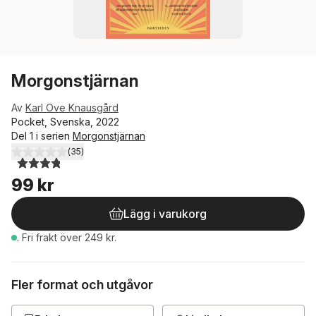
Morgonstjärnan
Av
Karl Ove Knausgård
Pocket, Svenska, 2022
Del 1 i serien
Morgonstjärnan
(
35
)
3,8
utav 5 stjärnor. Totalt antal röster:
99 kr
Lägg i varukorg
.
Fri frakt över 249 kr.
Fler format och utgåvor