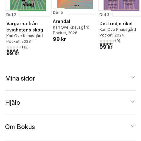
Del 5
Del 2
Del 3
Arendal
Vargarna från
Det tredje riket
Karl Ove Knausgård
evighetens skog
Karl Ove Knausgård
Pocket
, 2026
Pocket
, 2024
Karl Ove Knausgård
99 kr
(
9
)
Pocket
, 2023
4,4
utav 5 stjärnor. Tota
99 kr
(
13
)
3,8
utav 5 stjärnor. Totalt antal röster:
99 kr
Mina sidor
Hjälp
Om Bokus