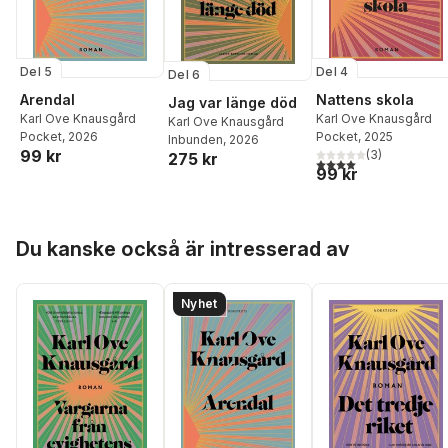
Del 5
Del 4
Del 6
Arendal
Nattens skola
Jag var länge död
Karl Ove Knausgård
Karl Ove Knausgård
Karl Ove Knausgård
Pocket
, 2026
Pocket
, 2025
Inbunden
, 2026
99 kr
(
3
)
275 kr
4,0
utav 5 stjärnor. Tota
99 kr
Hoppa över listan
Du kanske också är intresserad av
Nyhet