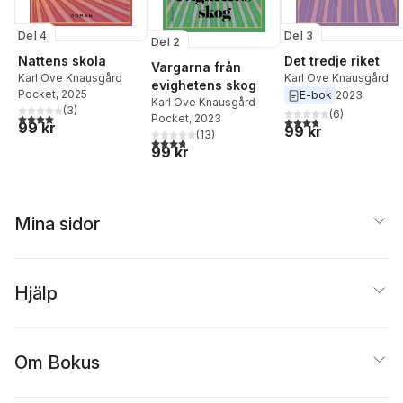
Del 4
Del 3
Del 2
Nattens skola
Det tredje riket
Vargarna från
Karl Ove Knausgård
Karl Ove Knausgård
evighetens skog
Pocket
, 2025
E-bok
2023
Karl Ove Knausgård
(
3
)
(
6
)
4,0
utav 5 stjärnor. Totalt antal röster:
Pocket
, 2023
3,8
utav 5 stjärnor. Tota
99 kr
99 kr
(
13
)
3,8
utav 5 stjärnor. Totalt antal röster:
99 kr
Mina sidor
Hjälp
Om Bokus