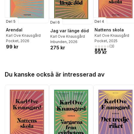
Del 5
Del 4
Del 6
Arendal
Nattens skola
Jag var länge död
Karl Ove Knausgård
Karl Ove Knausgård
Karl Ove Knausgård
Pocket
, 2026
Pocket
, 2025
Inbunden
, 2026
99 kr
(
3
)
275 kr
4,0
utav 5 stjärnor. Tota
99 kr
Hoppa över listan
Du kanske också är intresserad av