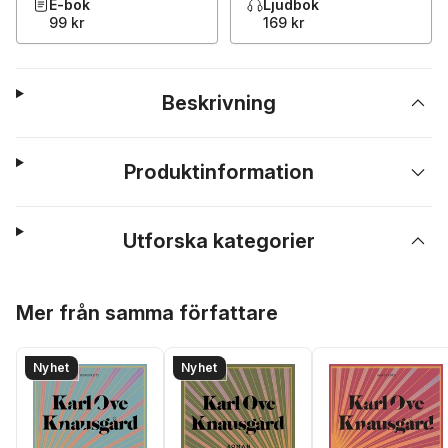
E-bok
Ljudbok
99 kr
169 kr
Beskrivning
Produktinformation
Utforska kategorier
Hoppa över listan
Mer från samma författare
Nyhet
Nyhet