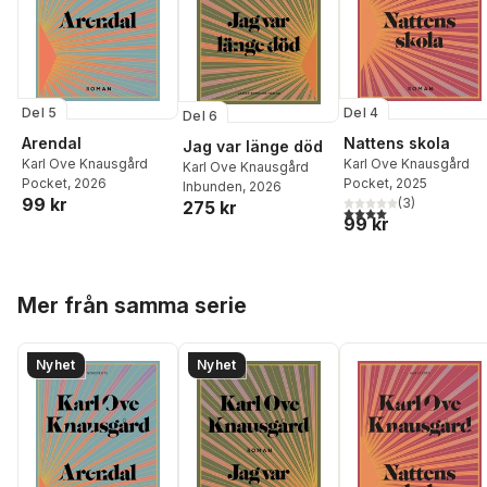
Del 5
Del 4
Del 6
Arendal
Nattens skola
Jag var länge död
Karl Ove Knausgård
Karl Ove Knausgård
Karl Ove Knausgård
Pocket
, 2026
Pocket
, 2025
Inbunden
, 2026
99 kr
(
3
)
275 kr
4,0
utav 5 stjärnor. Tota
99 kr
Hoppa över listan
Mer från samma serie
Nyhet
Nyhet