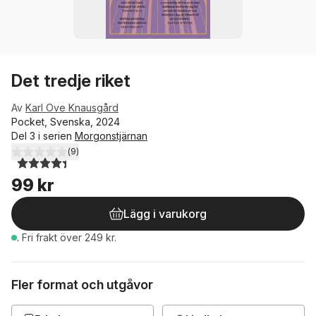
Det tredje riket
Av
Karl Ove Knausgård
Pocket, Svenska, 2024
Del 3 i serien
Morgonstjärnan
(
9
)
4,4
utav 5 stjärnor. Totalt antal röster:
99 kr
Lägg i varukorg
.
Fri frakt över 249 kr.
Fler format och utgåvor