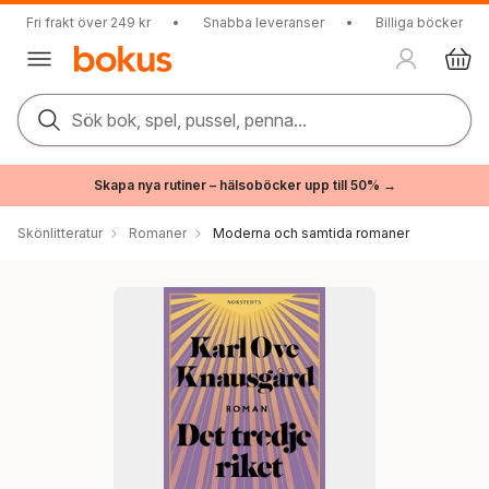
Fri frakt över 249 kr
•
Snabba leveranser
•
Billiga böcker
Sök bok, spel, pussel, penna...
Skapa nya rutiner – hälsoböcker upp till 50% →
Skönlitteratur
Romaner
Moderna och samtida romaner