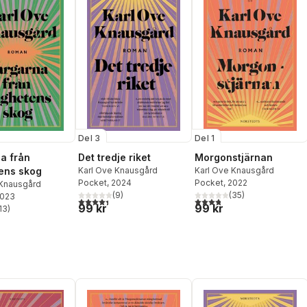
Del 3
Del 1
a från
Det tredje riket
Morgonstjärnan
ens skog
Karl Ove Knausgård
Karl Ove Knausgård
Pocket
, 2024
Pocket
, 2022
 Knausgård
(
9
)
(
35
)
2023
4,4
utav 5 stjärnor. Totalt antal röster:
3,8
utav 5 stjärnor. Totalt ant
99 kr
99 kr
13
)
stjärnor. Totalt antal röster: