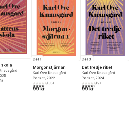
Del 1
Del 3
 skola
Morgonstjärnan
Det tredje riket
 Knausgård
Karl Ove Knausgård
Karl Ove Knausgård
2025
Pocket
, 2022
Pocket
, 2024
3
)
stjärnor. Totalt antal röster:
(
35
)
(
9
)
3,8
utav 5 stjärnor. Totalt antal röster:
4,4
utav 5 stjärnor. Totalt ant
99 kr
99 kr