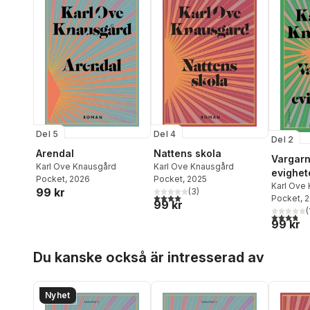
Del 5
Del 4
Del 2
Arendal
Nattens skola
Vargarn
Karl Ove Knausgård
Karl Ove Knausgård
evighet
Pocket
, 2026
Pocket
, 2025
Karl Ove
99 kr
(
3
)
4,0
utav 5 stjärnor. Totalt antal röster:
Pocket
, 
99 kr
(
3,8
utav 5 
99 kr
Hoppa över listan
Du kanske också är intresserad av
Nyhet