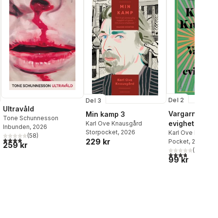
Del 2
Del 3
Ultravåld
Vargarna från
Min kamp 3
Tone Schunnesson
evighetens sk
Karl Ove Knausgård
Inbunden
, 2026
Storpocket
, 2026
Karl Ove Knausg
(
58
)
3,9
utav 5 stjärnor. Totalt antal röster:
229 kr
Pocket
, 2023
259 kr
al röster:
(
13
)
3,8
utav 5 stjärnor
99 kr