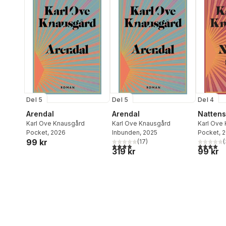
Del 5
Del 5
Del 4
Arendal
Arendal
Nattens
Karl Ove Knausgård
Karl Ove Knausgård
Karl Ove
Pocket
, 2026
Inbunden
, 2025
Pocket
, 
99 kr
(
17
)
(
3,9
utav 5 stjärnor. Totalt antal röster:
4,0
utav 5 
319 kr
99 kr