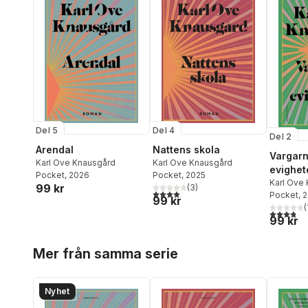
Del 5
Del 4
Del 2
Arendal
Nattens skola
Vargarn
Karl Ove Knausgård
Karl Ove Knausgård
evighet
Pocket
, 2026
Pocket
, 2025
Karl Ove
99 kr
(
3
)
4,0
utav 5 stjärnor. Totalt antal röster:
Pocket
, 
99 kr
(
3,8
utav 5 
99 kr
Hoppa över listan
Mer från samma serie
Nyhet