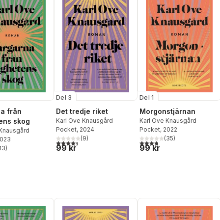
Del 3
Del 1
a från
Det tredje riket
Morgonstjärnan
ens skog
Karl Ove Knausgård
Karl Ove Knausgård
Pocket
, 2024
Pocket
, 2022
 Knausgård
(
9
)
(
35
)
2023
4,4
utav 5 stjärnor. Totalt antal röster:
3,8
utav 5 stjärnor. Totalt ant
99 kr
99 kr
13
)
stjärnor. Totalt antal röster: