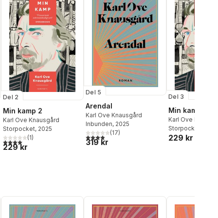
Del 5
Del 3
Del 2
Arendal
Min kamp 3
Min kamp 2
Karl Ove Knausgård
Karl Ove Knausg
Karl Ove Knausgård
Inbunden
, 2025
Storpocket
, 2026
Storpocket
, 2025
(
17
)
3,9
utav 5 stjärnor. Totalt antal röster:
229 kr
(
1
)
al röster:
319 kr
4,0
utav 5 stjärnor. Totalt antal röster:
229 kr