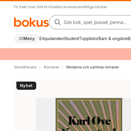
Fri frakt över 249 kr
•
Snabba leveranser
•
Billiga böcker
Sök bok, spel, pussel, penna...
Meny
Erbjudanden
Student
Topplistor
Barn & ungdom
B
Skönlitteratur
Romaner
Moderna och samtida romaner
Nyhet