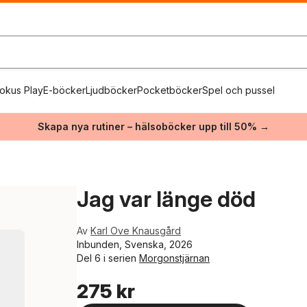
okus Play
E-böcker
Ljudböcker
Pocketböcker
Spel och pussel
Skapa nya rutiner – hälsoböcker upp till 50% →
Jag var länge död
Av
Karl Ove Knausgård
Inbunden, Svenska, 2026
Del 6 i serien
Morgonstjärnan
275 kr