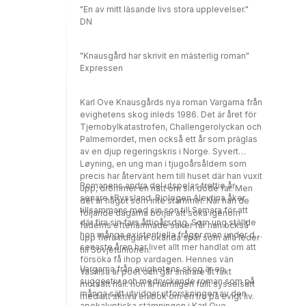
"En av mitt läsande livs stora upplevelser."
DN
"Knausgård har skrivit en mästerlig roman"
Expressen
Karl Ove Knausgårds nya roman Vargarna från
evighetens skog inleds 1986. Det är året för
Tjernobylkatastrofen, Challengerolyckan och
Palmemordet, men också ett år som präglas
av en djup regeringskris i Norge. Syvert
Løyning, en ung man i tjugoårsåldern som
precis har återvänt hem till huset där han vuxit
Romanens andra del utspelas trettio år
upp, drömmer en natt om sin döde far. Men
senare i Ryssland. Biologen Alevtina åker
det är något som inte stämmer. När han de
tillsammans med sin son till Samara för att
följande dagarna börjar att söka igenom
där fira sin fars åttioårsdag. Som ung ställde
faderns efterlämnade saker får han också
hon många existentiella frågor men under de
upp flera tidigare okända spår som alla leder
senaste åren har livet allt mer handlat om att
till Sovjetunionen.
försöka få ihop vardagen. Hennes vän
Vargarna från evighetens skog är en
Vasilisa är poet och går snarare åt rakt
suggestiv och medryckande roman som på
motsatt håll: hon är nämligen fullt sysselsatt
många sätt utvidgar utforskningen av den
med att skriva en bok om en tro på evigt liv.
apokalyptiska stämningen i Karl Ove