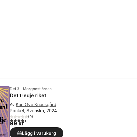
Del 3 - Morgonstjärnan
Det tredje riket
Av
Karl Ove Knausgård
Pocket, Svenska, 2024
(
9
)
4,4
utav 5 stjärnor. Totalt antal röster:
99 kr
Lägg i varukorg