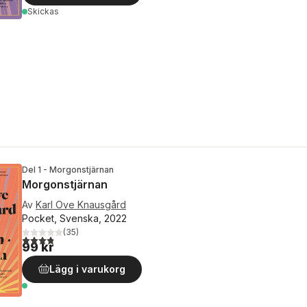
Skickas
Del 1 - Morgonstjärnan
Morgonstjärnan
Av
Karl Ove Knausgård
Pocket, Svenska, 2022
(
35
)
3,8
utav 5 stjärnor. Totalt antal röster:
99 kr
Lägg i varukorg