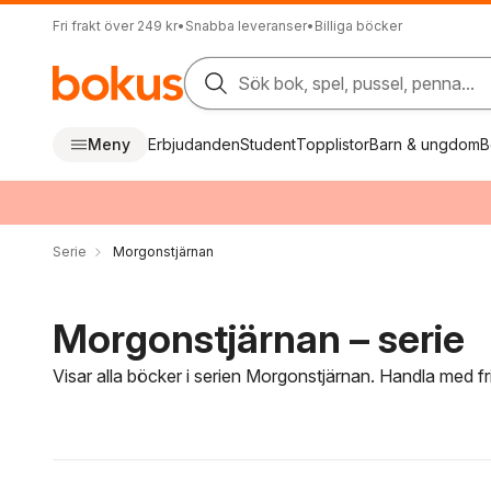
Fri frakt över 249 kr
•
Snabba leveranser
•
Billiga böcker
Sök bok, spel, pussel, penna...
Meny
Erbjudanden
Student
Topplistor
Barn & ungdom
B
Serie
Morgonstjärnan
Morgonstjärnan – serie
Visar alla böcker i serien Morgonstjärnan. Handla med fr
Hoppa över filtreringsmeny