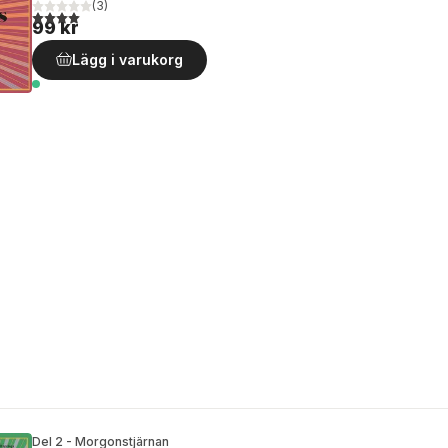
(
3
)
4,0
utav 5 stjärnor. Totalt antal röster:
99 kr
Lägg i varukorg
Del 2 - Morgonstjärnan