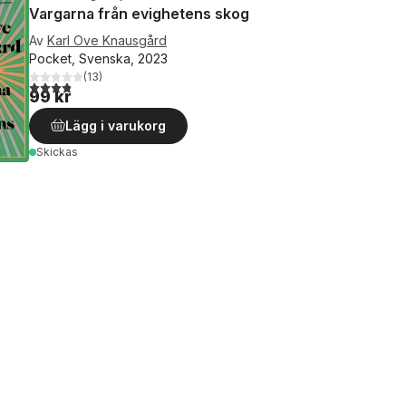
Vargarna från evighetens skog
Av
Karl Ove Knausgård
Pocket, Svenska, 2023
(
13
)
3,8
utav 5 stjärnor. Totalt antal röster:
99 kr
Lägg i varukorg
Skickas