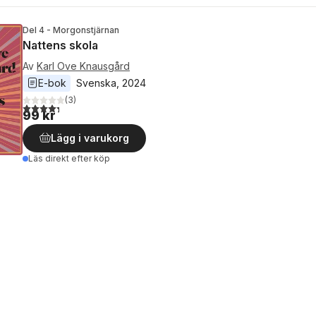
Del 4 - Morgonstjärnan
Nattens skola
Av
Karl Ove Knausgård
E-bok
Svenska
, 
2024
(
3
)
4,3
utav 5 stjärnor. Totalt antal röster:
99 kr
Lägg i varukorg
Läs direkt efter köp