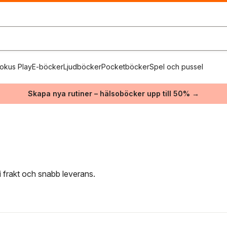
okus Play
E-böcker
Ljudböcker
Pocketböcker
Spel och pussel
Skapa nya rutiner – hälsoböcker upp till 50% →
i frakt och snabb leverans.