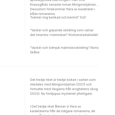
Knausgårds senaste roman Morgonstjärnan.
Dessutom förekommer flera av karaktärer i
båda romanerna.
"känner mig berikad och berörd" SvD
"Vacker och gripande skildring som värnar
det innersta i människan" Kristianstadsbladet
"Vacker och ödmjuk människoskildring" Norra
Skåne
Det tredje riket är tredje boken i serien som
inleddes med Morgonstjärnan (2021) och
fortsatte med Vargarna från evighetens skog
(2022). Nu fördjupas mysteriet ytterligare.
I Det tredje riket återser vi flera av
karaktärerna från de tidigare romanerna, de