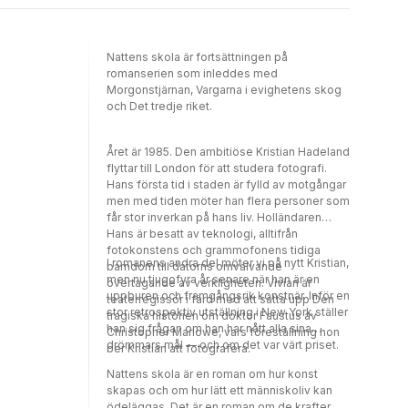
astronomerna har ord för att förklara vad det
är som sker.Är det ett stjärnfall? Men varför
har då ingen sett stjärnan tidigare? Har den
Nattens skola är fortsättningen på
precis uppstått ur intet?Med tiden lägger sig
romanserien som inleddes med
nyhetsvärdet och livet återgår till så som det
Morgonstjärnan, Vargarna i evighetens skog
var innan stjärnan syntes. Ändå är något
och Det tredje riket.
förändrat i grunden. Allt märkligare saker
tycks ske som påverkar människornas
tillvaro på ett oanat sätt.Morgonstjärnan är en
Året är 1985. Den ambitiöse Kristian Hadeland
roman om det vi inte förstår, det vi inte vet att
flyttar till London för att studera fotografi.
namnge och aldrig tidigare har mött. Den
Hans första tid i staden är fylld av motgångar
handlar om det stora dramat sett genom
men med tiden möter han flera personer som
livets begränsade lins. Men mer än något
får stor inverkan på hans liv. Holländaren
annat är det en roman om vad som sker när
Hans är besatt av teknologi, alltifrån
de mörka krafterna i världen får löpa amok.
fotokonstens och grammofonens tidiga
I romanens andra del möter vi på nytt Kristian,
barndom till datorns omvälvande
men nu tjugofyra år senare när han är en
övertagande av verkligheten. Vivian är
uppburen och framgångsrik konstnär. Inför en
teaterregissör i färd med att sätta upp Den
stor retrospektiv utställning i New York ställer
tragiska historien om doktor Faustus av
han sig frågan om han har nått alla sina
Christopher Marlowe, vars föreställning hon
drömmars mål — och om det var värt priset.
ber Kristian att fotografera.
Nattens skola är en roman om hur konst
skapas och om hur lätt ett människoliv kan
ödeläggas. Det är en roman om de krafter