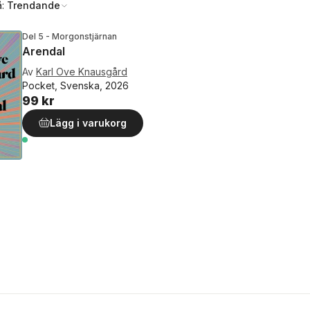
å:
Trendande
Del 5 - Morgonstjärnan
Arendal
Av
Karl Ove Knausgård
Pocket, Svenska, 2026
99 kr
Lägg i varukorg