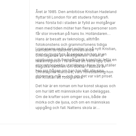
Året är 1985. Den ambitiöse Kristian Hadeland
flyttar till London för att studera fotografi.
Hans första tid i staden är fylld av motgångar
men med tiden möter han flera personer som
får stor inverkan på hans liv. Holländaren
Hans är besatt av teknologi, alltifrån
fotokonstens och grammofonens tidiga
I romanens andra del möter vi på nytt Kristian,
barndom till datorns omvälvande
men nu tjugofyra år senare när han är en
övertagande av verkligheten. Vivian är
uppburen och framgångsrik konstnär. Inför en
teaterregissör i färd med att sätta upp Den
stor retrospektiv utställning i New York ställer
tragiska historien om doktor Faustus av
han sig frågan om han har nått alla sina
Christopher Marlowe, vars föreställning hon
drömmars mål — och om det var värt priset.
ber Kristian att fotografera.
Det här är en roman om hur konst skapas och
om hur lätt ett människoliv kan ödeläggas.
Om de krafter som omger oss, både de
mörka och de ljusa, och om en människas
uppgång och fall. Nattens skola är
fortsättningen på romanserien som inleddes
med Morgonstjärnan, Vargarna i evighetens
skog och Det tredje riket.