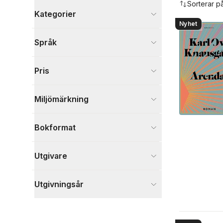
Sorterar p
Kategorier
Nyhet
Böcker
Språk
Skönlitteratur
16
Visa fler
Pris
Visa fler
Miljömärkning
Bokformat
Utgivare
Utgivningsår