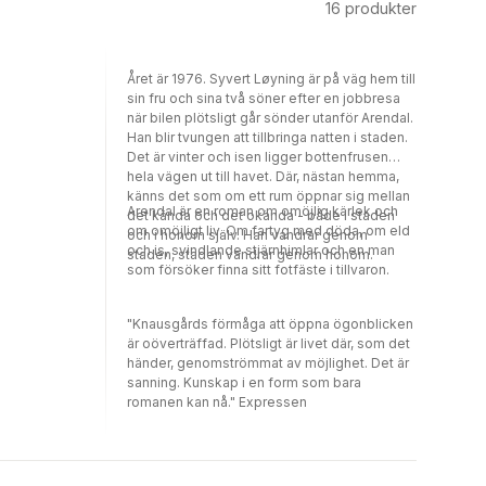
16
produkter
Året är 1976. Syvert Løyning är på väg hem till
sin fru och sina två söner efter en jobbresa
när bilen plötsligt går sönder utanför Arendal.
Han blir tvungen att tillbringa natten i staden.
Det är vinter och isen ligger bottenfrusen
hela vägen ut till havet. Där, nästan hemma,
känns det som om ett rum öppnar sig mellan
Arendal är en roman om omöjlig kärlek och
det kända och det okända - både i staden
om omöjligt liv. Om fartyg med döda, om eld
och i honom själv. Han vandrar genom
och is, svindlande stjärnhimlar och en man
staden, staden vandrar genom honom.
som försöker finna sitt fotfäste i tillvaron.
"Knausgårds förmåga att öppna ögonblicken
är oöverträffad. Plötsligt är livet där, som det
händer, genomströmmat av möjlighet. Det är
sanning. Kunskap i en form som bara
romanen kan nå." Expressen