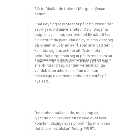
Sjätte fristående boken i Morgonstjärnan-
serien.
Joar Løyning är professor på institutionen för
astrofysik vid universitetet i Oslo. Dagarna
präglas av rutiner, han lever ett liv där allt har
sin bestämda plats. När en ny stjärna visar sig
på himlen är Joar en av få som anar vad det
kan röra sig om, och för att få det hela
bekräftat beger han sig ut på en resa som tar
”Jag var länge död” är en roman om en värld i
honom till en plats som inte finns på kartan.
snabb förändring, där den vetenskapliga
världsbilden urholkas inifrån och den
mänskliga existensen behöver förstås på
nya sätt.
"en oerhört spännande, mörk, tragisk,
lysande och vacker betraktelse över livet,
konsten, dagliga sysslor och frågan om vad
det är vi mest älskar" Betyg: 5/5 BTJ