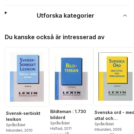
Utforska kategorier
Hoppa över listan
Du kanske också är intresserad av
Bildteman : 1.730
Svenska ord - me
Svensk-serbiskt
bildord
uttal och
lexikon
Språkrådet
förklaringar
Språkrådet
Språkrådet
Häftad
, 2011
Inbunden
, 2005
Inbunden
, 2010
(
1
)