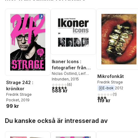
Ikoner Icons :
fotografier från
deciennerna som
Niclas Östlind
,
Leif
Mikrofonkåt
Pagrotsky
Inbunden
, 2015
,
Bengt
aldrig tog slut
Strage 242 :
Fredrik Strage
Palmers
,
(
Bo Bergström
6
)
,
4,8
utav 5 stjärnor. Totalt antal röster:
E-bok
2012
krönikor
588 kr
Lotta Lewenhaupt
,
Fredrik Strage
(
1
)
Lennart Wretlind
,
Håkan
3,0
utav 5 stjärnor. Tota
119 kr
Pocket
, 2019
Lahger
,
Fredrik Strage
99 kr
Hoppa över listan
Du kanske också är intresserad av