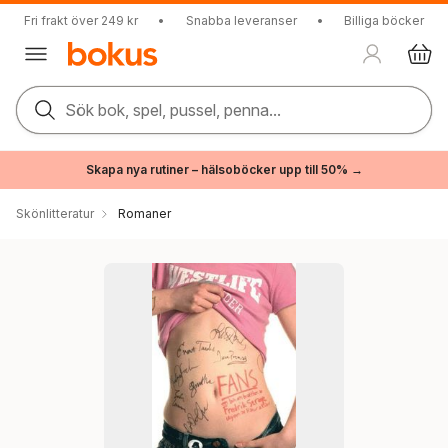
Fri frakt över 249 kr
•
Snabba leveranser
•
Billiga böcker
Sök bok, spel, pussel, penna...
Skapa nya rutiner – hälsoböcker upp till 50% →
Skönlitteratur
Romaner