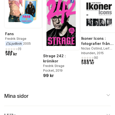
Fans
Ikoner Icons :
Fredrik Strage
fotografier från
Ljudbok
2005
deciennerna som
Niclas Östlind
,
Leif
(
1
)
3,0
utav 5 stjärnor. Totalt antal röster:
Pagrotsky
Inbunden
, 2015
,
Bengt
149 kr
aldrig tog slut
Strage 242 :
Palmers
,
(
Bo Bergströ
6
)
4,8
utav 5 stjärnor. Tota
krönikor
588 kr
Lotta Lewenhaupt
,
Fredrik Strage
Lennart Wretlind
,
Håka
Pocket
, 2019
Lahger
,
Fredrik Strage
99 kr
Mina sidor