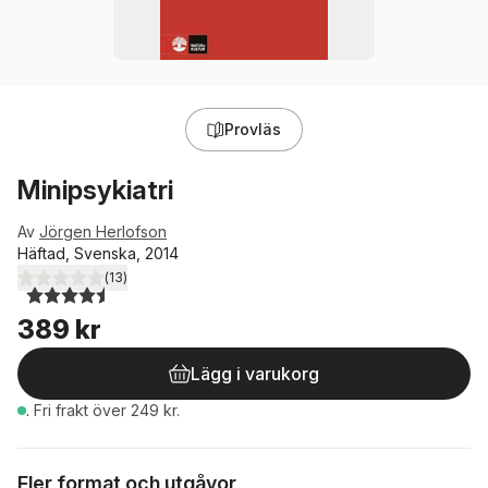
Provläs
Minipsykiatri
Av
Jörgen Herlofson
Häftad, Svenska, 2014
(
13
)
4,5
utav 5 stjärnor. Totalt antal röster:
389 kr
Lägg i varukorg
.
Fri frakt över 249 kr.
Fler format och utgåvor