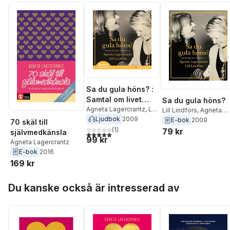
Sa du gula höns? :
Samtal om livet
Sa du gula höns?
från A till Ö
Agneta Lagercrantz
,
Lill
Lill Lindfors
,
Agneta
Lindfors
Ljudbok
2009
Lagercrantz
E-bok
2009
70 skäl till
(
1
)
79 kr
självmedkänsla
5,0
utav 5 stjärnor. Totalt antal röster:
99 kr
Agneta Lagercrantz
E-bok
2016
169 kr
Hoppa över listan
Du kanske också är intresserad av