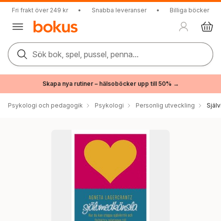
Fri frakt över 249 kr
•
Snabba leveranser
•
Billiga böcker
Sök bok, spel, pussel, penna...
Skapa nya rutiner – hälsoböcker upp till 50% →
Psykologi och pedagogik
Psykologi
Personlig utveckling
Själ