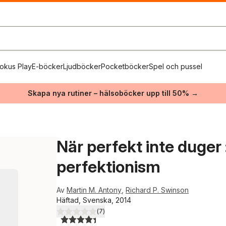
okus Play
E-böcker
Ljudböcker
Pocketböcker
Spel och pussel
Skapa nya rutiner – hälsoböcker upp till 50% →
När perfekt inte duger :
perfektionism
Av
Martin M. Antony
,
Richard P. Swinson
Häftad, Svenska, 2014
(
7
)
4,4
utav 5 stjärnor. Totalt antal röster: