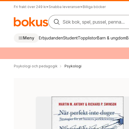
Fri frakt över 249 kr
•
Snabba leveranser
•
Billiga böcker
Sök bok, spel, pussel, penna...
Meny
Erbjudanden
Student
Topplistor
Barn & ungdom
B
Psykologi och pedagogik
Psykologi