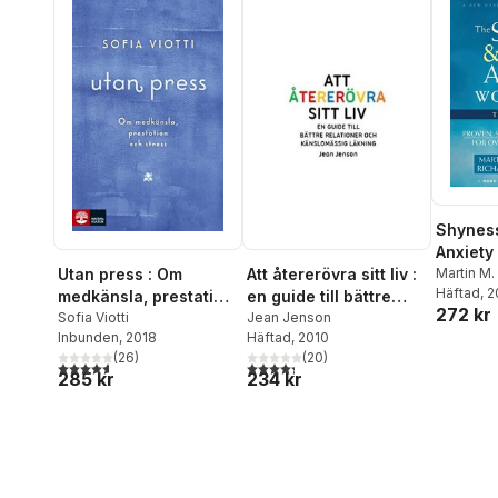
Shyness
Anxiety
Edition
Martin M.
Utan press : Om
Att återerövra sitt liv :
Swinson
Häftad
, 
medkänsla, prestation
en guide till bättre
272 kr
och stress
Sofia Viotti
relationer och
Jean Jenson
Inbunden
, 2018
Häftad
, 2010
känslomässig läkning
(
26
)
(
20
)
4,6
utav 5 stjärnor. Totalt antal röster:
4,3
utav 5 stjärnor. Totalt antal röster:
285 kr
234 kr