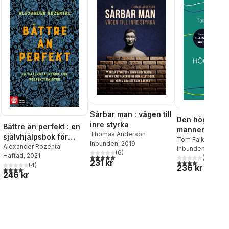
Sårbar man : vägen till
Den högkänsl
inre styrka
Bättre än perfekt : en
mannen : lär d
Thomas Anderson
självhjälpsbok för
använda din
Tom Falkenstein
Inbunden
, 2019
perfektionister
Alexander Rozental
Inbunden
, 2018
känslighet so
(
6
)
Häftad
, 2021
5,0
utav 5 stjärnor. Totalt antal röster:
(
8
)
styrka
231 kr
4,1
utav 5 stjärnor.
(
4
)
236 kr
4,0
utav 5 stjärnor. Totalt antal röster:
al röster:
246 kr