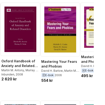
Mastering You
Oxford Handbook of
Mastering Your Fears
and Phobias
Anxiety and Related
and Phobias
David H. Barlow
,
Disorders
Martin M. Antony
,
Murray B.
G. Craske
,
Martin
E-bok
2006
David H. Barlow
,
Martin M.
Stein
Inbunden
, 2008
Antony
,
Michelle G. Craske
E-bok
2006
495 kr
2 620 kr
554 kr