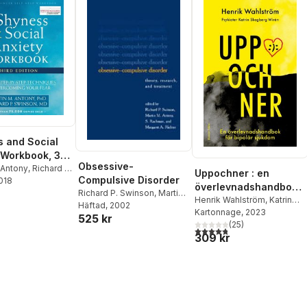
 and Social
 Workbook, 3rd
Obsessive-
 Antony
,
Richard P.
Uppochner : en
Compulsive Disorder
2018
överlevnadshandbok
Richard P. Swinson
,
Martin
för bipolär sjukdom
Henrik Wahlström
,
Katrin
M. Antony
Häftad
, 2002
,
S. Rachman
,
Skogberg Wirén
Kartonnage
, 2023
525 kr
Margaret A. Richter
(
25
)
4,8
utav 5 stjärnor. Totalt ant
309 kr