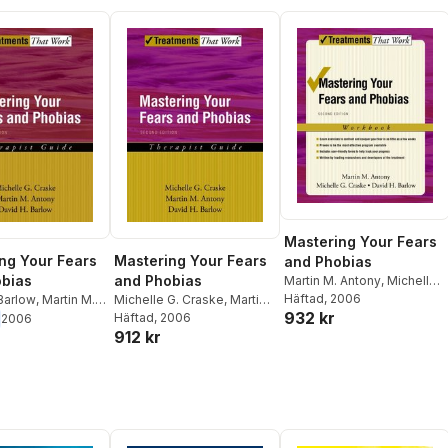
Mastering Your Fears
ng Your Fears
Mastering Your Fears
and Phobias
bias
and Phobias
Martin M. Antony
,
Michelle
G. Craske
Häftad
, 2006
,
David H. Barlow
Barlow
,
Martin M.
Michelle G. Craske
,
Martin
932 kr
ichelle G. Craske
M. Antony
Häftad
, 2006
,
David H Barlow
2006
912 kr