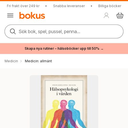
Fri frakt över 249 kr
•
Snabba leveranser
•
Billiga böcker
Sök bok, spel, pussel, penna...
Skapa nya rutiner – hälsoböcker upp till 50% →
Medicin
Medicin: allmänt