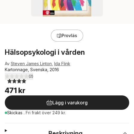
Provläs
Hälsopsykologi i vården
Av
Steven James Linton
,
Ida Flink
Kartonnage, Svenska, 2016
(
2
)
4,0
utav 5 stjärnor. Totalt antal röster:
471 kr
Lägg i varukorg
Skickas
.
Fri frakt över 249 kr.
Beskrivning