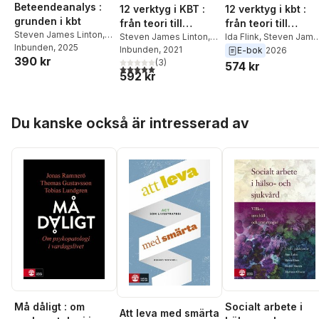
Beteendeanalys :
12 verktyg i KBT :
12 verktyg i kbt :
grunden i kbt
från teori till
från teori till
Steven James Linton
,
färdighet
Steven James Linton
,
färdighet
Ida Flink
,
Steven Jame
Sofia Bergbom
Inbunden
, 2025
,
Ida
Ida Flink
Inbunden
, 2021
Linton
E-bok
2026
390 kr
Flink
(
3
)
574 kr
5,0
utav 5 stjärnor. Totalt antal röster:
592 kr
Hoppa över listan
Du kanske också är intresserad av
Må dåligt : om
Socialt arbete i
Att leva med smärta