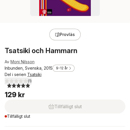
Provläs
Tsatsiki och Hammarn
Av
Moni Nilsson
Inbunden, Svenska, 2015
9-12 år
Del i serien
Tsatsiki
(
1
)
5,0
utav 5 stjärnor. Totalt antal röster:
129 kr
Tillfälligt slut
Tillfälligt slut