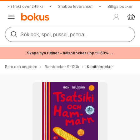
Fri frakt över 249 kr
•
Snabba leveranser
•
Billiga böcker
Sök bok, spel, pussel, penna...
Skapa nya rutiner – hälsoböcker upp till 50% →
Barn och ungdom
Barnböcker 9-12 år
Kapitelböcker