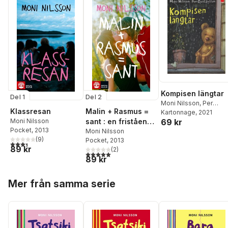
Kompisen längtar
Del 1
Del 2
Moni Nilsson
,
Per
Klassresan
Malin + Rasmus =
Gustavsson
Kartonnage
, 2021
Moni Nilsson
sant : en fristående
69 kr
Pocket
, 2013
fortsättning på
Moni Nilsson
(
9
)
Pocket
, 2013
Klassresan
3,4
utav 5 stjärnor. Totalt antal röster:
89 kr
(
2
)
5,0
utav 5 stjärnor. Totalt antal röster:
89 kr
Hoppa över listan
Mer från samma serie