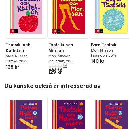
Tsatsiki och
Tsatsiki och
Bara Tsatsiki
Kärleken
Morsan
Moni Nilsson
Inbunden
, 2015
Moni Nilsson
Moni Nilsson
140 kr
Häftad
, 2025
Inbunden
, 2015
138 kr
(
2
)
5,0
utav 5 stjärnor. Totalt antal röster:
129 kr
Hoppa över listan
Du kanske också är intresserad av