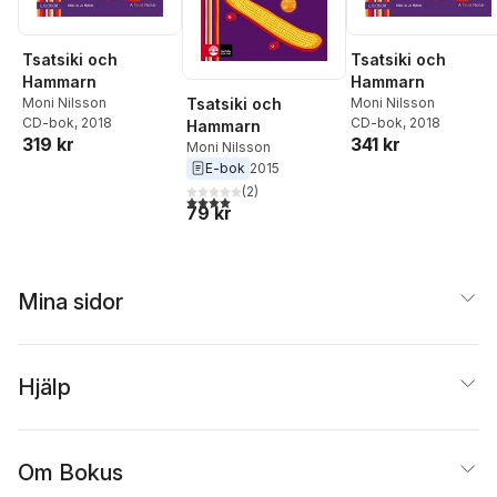
Tsatsiki och
Tsatsiki och
Hammarn
Hammarn
Tsatsiki och
Moni Nilsson
Moni Nilsson
CD-bok
, 2018
CD-bok
, 2018
Hammarn
319 kr
341 kr
Moni Nilsson
E-bok
2015
(
2
)
4,0
utav 5 stjärnor. Totalt antal röster:
79 kr
Mina sidor
Hjälp
Om Bokus