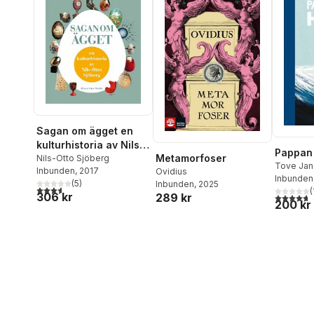
Sagan om ägget en
kulturhistoria av Nils-
Pappan
Metamorfoser
Otto Sjöberg
Nils-Otto Sjöberg
Tove Jan
Inbunden
, 2017
Ovidius
Inbunden
(
5
)
Inbunden
, 2025
3,6
utav 5 stjärnor. Totalt antal röster:
(
306 kr
289 kr
4,7
utav 5 
200 kr