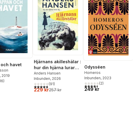
Hjärnans akilleshälar :
 och havet
Odysséen
hur din hjärna lurar
sson
Homeros
dig, och vad du kan
Anders Hansen
, 2019
Inbunden
, 2023
Inbunden
, 2026
göra åt det
16
)
stjärnor. Totalt antal röster:
(
2
)
(
91
)
4,5
utav 5 stjärnor. Totalt ant
4,7
utav 5 stjärnor. Totalt antal röster:
249 kr
229 kr
257 kr