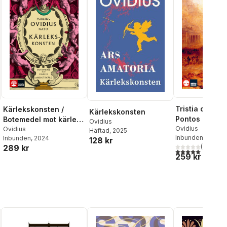
Tristia och Br
Kärlekskonsten /
Kärlekskonsten
Pontos
Botemedel mot kärlek /
Ovidius
Ovidius
Ansiktsvård
Ovidius
Häftad
, 2025
Inbunden
, 2019
Inbunden
, 2024
128 kr
289 kr
(
1
)
5,0
utav 5 stjärnor.
259 kr