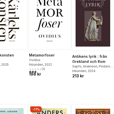
konsten
Metamorfoser
Antikens lyrik : från
Ovidius
Grekland och Rom
, 2025
Inbunden
, 2022
Sapfo
,
Anakreon
,
Pindaros
,
(
1
)
Vergilius
Inbunden
,
, 2024
Horatius
,
Ovidius
3,0
utav 5 stjärnor. Totalt antal röster:
198 kr
213 kr
-11%