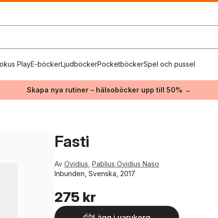
okus Play
E-böcker
Ljudböcker
Pocketböcker
Spel och pussel
Skapa nya rutiner – hälsoböcker upp till 50% →
Fasti
Av
Ovidius
,
Pablius Ovidius Naso
Inbunden, Svenska, 2017
275 kr
Lägg i varukorg