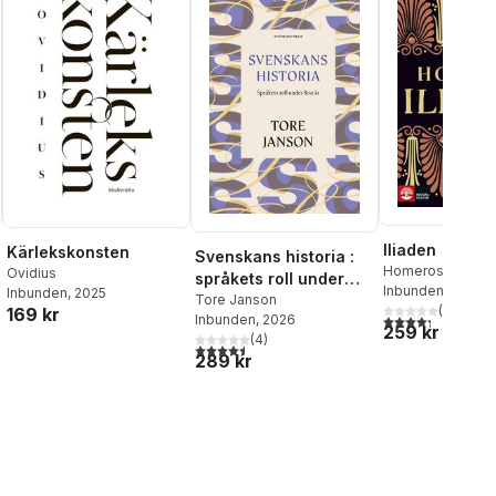
Iliaden
Kärlekskonsten
Svenskans historia :
Homeros
Ovidius
språkets roll under
Inbunden
, 2022
Inbunden
, 2025
800 år
Tore Janson
(
3
)
169 kr
al röster:
4,3
utav 5 stjärnor
Inbunden
, 2026
259 kr
(
4
)
4,5
utav 5 stjärnor. Totalt antal röster:
289 kr