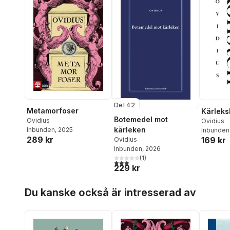
Del 42
Metamorfoser
Kärleks
Botemedel mot
Ovidius
Ovidius
kärleken
Inbunden
, 2025
Inbunden
289 kr
169 kr
Ovidius
Inbunden
, 2026
(
1
)
3,0
utav 5 stjärnor. Totalt antal röster:
229 kr
Hoppa över listan
Du kanske också är intresserad av