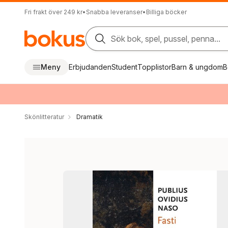
Fri frakt över 249 kr
•
Snabba leveranser
•
Billiga böcker
Sök bok, spel, pussel, penna...
Meny
Erbjudanden
Student
Topplistor
Barn & ungdom
B
Skönlitteratur
Dramatik