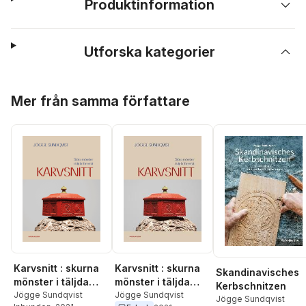
Produktinformation
Utforska kategorier
Hoppa över listan
Mer från samma författare
Karvsnitt : skurna
Karvsnitt : skurna
Skandinavisches
mönster i täljda
mönster i täljda
Kerbschnitzen
föremål
Jögge Sundqvist
föremål
Jögge Sundqvist
Jögge Sundqvist