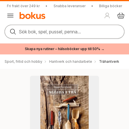
Fri frakt över 249 kr
•
Snabba leveranser
•
Billiga böcker
Sök bok, spel, pussel, penna...
Skapa nya rutiner – hälsoböcker upp till 50% →
Sport, fritid och hobby
Hantverk och handarbete
Trähantverk