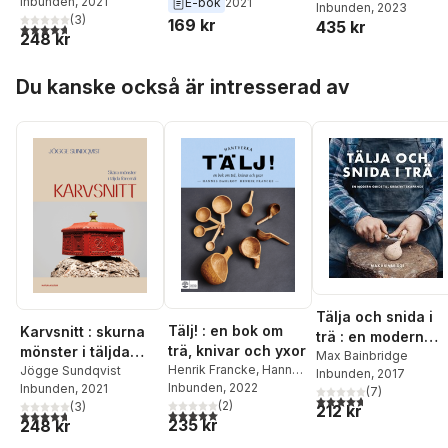
Inbunden
, 2021
E-bok
2021
Inbunden
, 2023
(
3
)
169 kr
435 kr
4,7
utav 5 stjärnor. Totalt antal röster:
248 kr
Hoppa över listan
Du kanske också är intresserad av
Tälja och snida i
Tälj! : en bok om
Karvsnitt : skurna
trä : en modern
trä, knivar och yxor
mönster i täljda
guide till kreativt
Max Bainbridge
Henrik Francke
,
Hannes
föremål
Jögge Sundqvist
Inbunden
, 2017
skapande
Dahlrot
Inbunden
, 2022
Inbunden
, 2021
(
7
)
4,7
utav 5 stjärnor. Tota
(
2
)
(
3
)
212 kr
5,0
utav 5 stjärnor. Totalt antal röster:
4,7
utav 5 stjärnor. Totalt antal röster:
235 kr
248 kr