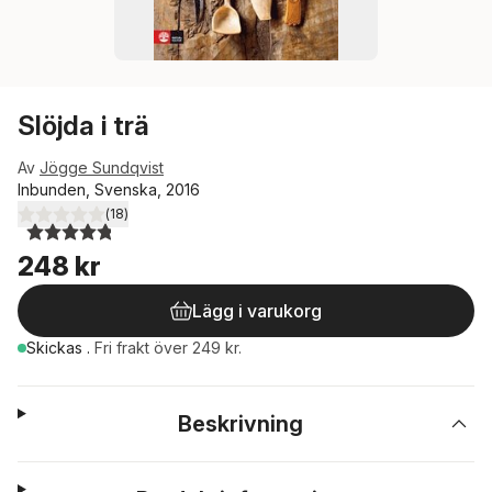
Slöjda i trä
Av
Jögge Sundqvist
Inbunden, Svenska, 2016
(
18
)
4,8
utav 5 stjärnor. Totalt antal röster:
248 kr
Lägg i varukorg
Skickas
.
Fri frakt över 249 kr.
Beskrivning