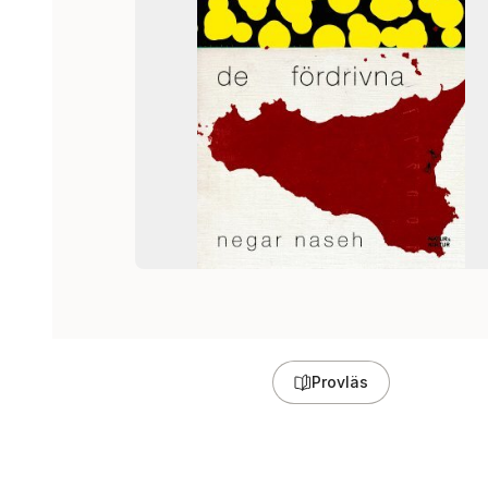
Provläs