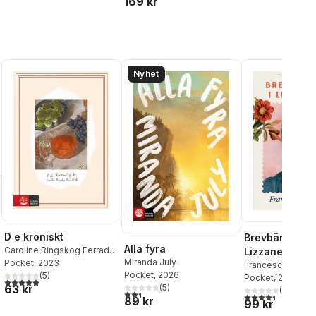
169 kr
Nyhet
D e kroniskt
Brevbäraren i
Alla fyra
Caroline Ringskog Ferrada-
Lizzanello
Miranda July
Noli
Pocket
, 2023
Francesca Giann
Pocket
, 2026
(
5
)
Pocket
, 2026
5,0
utav 5 stjärnor. Totalt antal röster:
63 kr
(
5
)
(
149
)
2,4
utav 5 stjärnor. Totalt antal röster:
4,4
utav 5 stjärnor
89 kr
99 kr