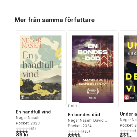
Hoppa över listan
Mer från samma författare
Del 1
En handfull vind
Under a
En bondes död
Negar Naseh
Negar Na
Negar Naseh
,
David
Pocket
, 2023
Pocket
, 
Sandström
Pocket
, 2024
(
5
)
(
3,8
utav 5 stjärnor. Totalt antal röster:
(
25
)
2,8
utav 5 
3,8
utav 5 stjärnor. Totalt antal röster:
89 kr
57 kr