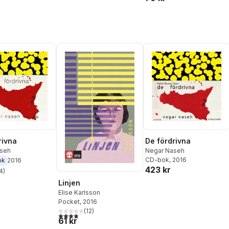
rivna
De fördrivna
seh
Negar Naseh
CD-bok
, 2016
ok
2016
423 kr
4
)
stjärnor. Totalt antal röster:
Linjen
Elise Karlsson
Pocket
, 2016
(
12
)
3,9
utav 5 stjärnor. Totalt antal röster:
61 kr