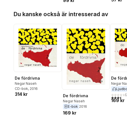
99 kr
Hoppa över listan
Du kanske också är intresserad av
De fördrivna
De förd
Negar Naseh
Negar Na
CD-bok
, 2016
Ljudb
314 kr
(
De fördrivna
3,5
utav 5 
169 kr
Negar Naseh
E-bok
2016
169 kr