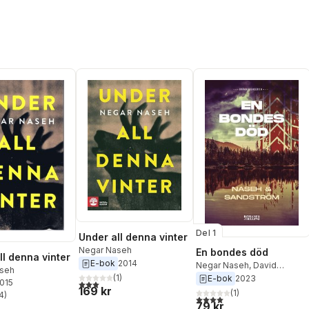
Del 1
Under all denna vinter
Negar Naseh
En bondes död
ll denna vinter
E-bok
2014
Negar Naseh
,
David
seh
(
1
)
Sandström
E-bok
2023
2015
3,0
utav 5 stjärnor. Totalt antal röster:
169 kr
(
1
)
4
)
4,0
utav 5 stjärnor. Totalt ant
stjärnor. Totalt antal röster:
79 kr