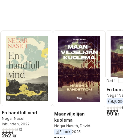
Del 1
En bondes dö
Negar Naseh
,
Da
Sandström
Ljudbok
2023
(
101
)
3,8
utav 5 stjärnor
En handfull vind
99 kr
Maanviljelijän
Negar Naseh
kuolema
Inbunden
, 2022
Negar Naseh
,
David
(
3
)
Sandström
E-bok
2025
3,7
utav 5 stjärnor. Totalt antal röster:
al röster:
252 kr