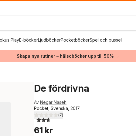
okus Play
E-böcker
Ljudböcker
Pocketböcker
Spel och pussel
Skapa nya rutiner – hälsoböcker upp till 50% →
De fördrivna
Av
Negar Naseh
Pocket, Svenska, 2017
(
7
)
2,7
utav 5 stjärnor. Totalt antal röster:
61 kr