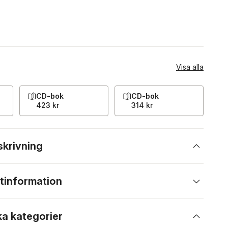
Visa alla
CD-bok
CD-bok
423 kr
314 kr
skrivning
tinformation
ka kategorier