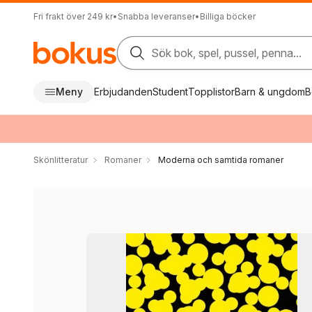
Fri frakt över 249 kr
•
Snabba leveranser
•
Billiga böcker
Sök bok, spel, pussel, penna...
Meny
Erbjudanden
Student
Topplistor
Barn & ungdom
B
Skönlitteratur
Romaner
Moderna och samtida romaner