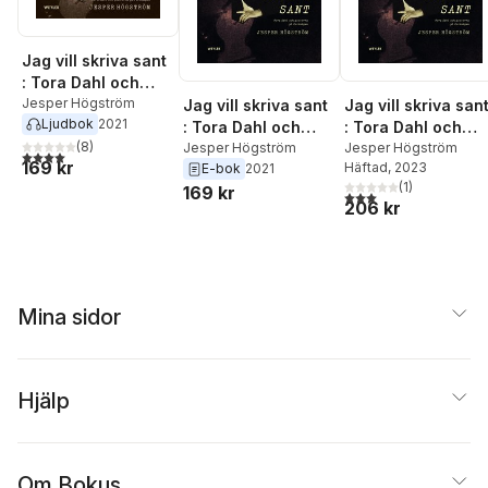
Jag vill skriva sant
: Tora Dahl och
poeterna på
Jesper Högström
Jag vill skriva sant
Jag vill skriva san
Ljudbok
2021
Parkvägen
: Tora Dahl och
: Tora Dahl och
(
8
)
poeterna på
Jesper Högström
poeterna på
Jesper Högström
4,0
utav 5 stjärnor. Totalt antal röster:
169 kr
Häftad
, 2023
E-bok
2021
Parkvägen
Parkvägen
(
1
)
169 kr
3,0
utav 5 stjärnor. Tota
206 kr
Mina sidor
Hjälp
Om Bokus