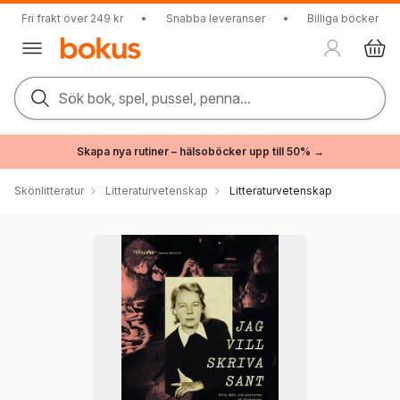
Fri frakt över 249 kr
•
Snabba leveranser
•
Billiga böcker
Sök bok, spel, pussel, penna...
Skapa nya rutiner – hälsoböcker upp till 50% →
Skönlitteratur
Litteraturvetenskap
Litteraturvetenskap