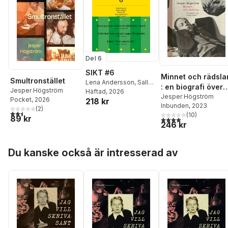
Del 6
SIKT #6
Minnet och rädsla
Smultronstället
Lena Andersson
,
Sally
: en biografi över
Jesper Högström
Rooney
Häftad
, 2026
,
Olof Lundh
,
Gunnar Ekelöf
Jesper Högström
Pocket
, 2026
218 kr
Simon Kuper
,
Saga
Inbunden
, 2023
(
2
)
Cavallin
,
Eva Illouz
,
Per
2,5
utav 5 stjärnor. Totalt antal röster:
(
10
)
89 kr
Olov Enquist
,
Jesper
4,0
utav 5 stjärnor. Tota
246 kr
Högström
,
Steffo
Törnquist
,
Björn af
Hoppa över listan
Kleen
,
Byung-Chul Han
,
Du kanske också är intresserad av
Emma Frans
,
Cory
Doctorow
,
Karl
Wennberg
,
Elin Åström
Rudberg
,
Julia Ravanis