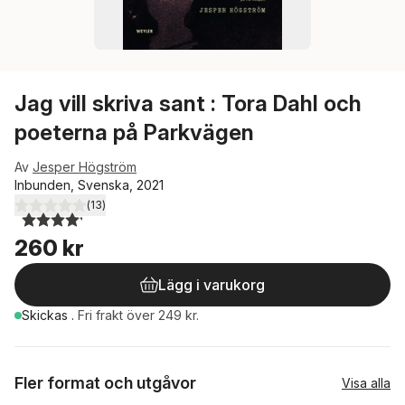
Jag vill skriva sant : Tora Dahl och
poeterna på Parkvägen
Av
Jesper Högström
Inbunden, Svenska, 2021
(
13
)
4,2
utav 5 stjärnor. Totalt antal röster:
260 kr
Lägg i varukorg
Skickas
.
Fri frakt över 249 kr.
Fler format och utgåvor
Visa alla