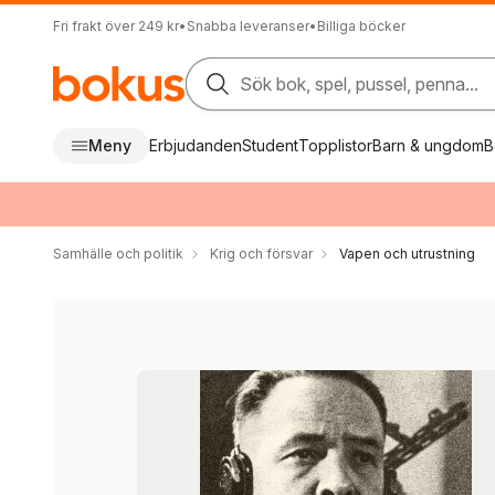
Fri frakt över 249 kr
•
Snabba leveranser
•
Billiga böcker
Sök bok, spel, pussel, penna...
Meny
Erbjudanden
Student
Topplistor
Barn & ungdom
B
Samhälle och politik
Krig och försvar
Vapen och utrustning