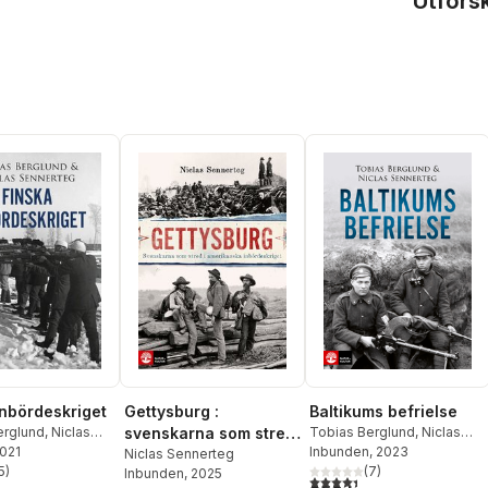
Utfors
inbördeskriget
Gettysburg :
Baltikums befrielse
erglund
,
Niclas
svenskarna som stred
Tobias Berglund
,
Niclas
g
2021
Sennerteg
Inbunden
, 2023
i amerikanska
Niclas Sennerteg
5
)
(
7
)
Inbunden
, 2025
inbördeskriget
stjärnor. Totalt antal röster:
4,4
utav 5 stjärnor. Totalt ant