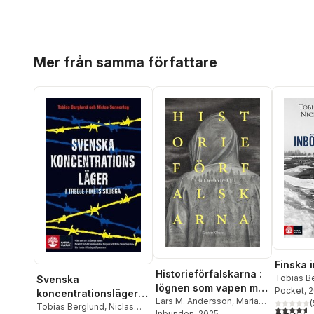
Hoppa över listan
Mer från samma författare
Finska 
Historieförfalskarna :
Tobias B
Svenska
lögnen som vapen mot
Sennerte
Pocket
, 
koncentrationsläger i
demokratin
Lars M. Andersson
,
Maria
(
Tredje rikets skugga
Tobias Berglund
,
Niclas
4,6
utav 5 
Björkman
Inbunden
,
, 2025
Stefan Jonsson
,