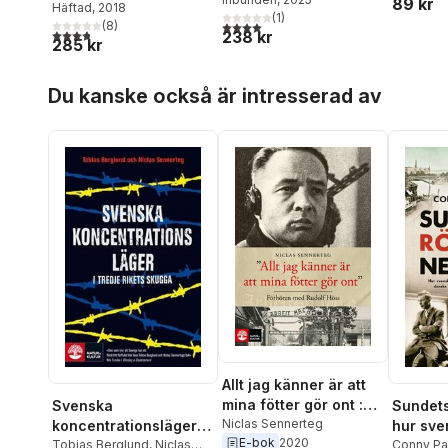
89 kr
Sennerteg
Häftad
, 2018
Rebacka Katz Thor
(
1
)
,
Ola
4,0
utav 5 stjärnor. Totalt antal röster:
(
8
)
3,8
utav 5 stjärnor. Totalt antal röster:
238 kr
Larsmo
,
David Ludvigsson
,
285 kr
Björn Lundberg
,
Niclas
Sennerteg
,
Åsa Wikforss
,
Hoppa över listan
Klas Åmark
,
Ida Östenberg
Du kanske också är intresserad av
Allt jag känner är att
mina fötter gör ont :
Sundets 
Svenska
förhören med Rudolf
Niclas Sennerteg
hur sve
koncentrationsläger i
E-bok
2020
Höss
Helsing
Conny Pa
Tredje rikets skugga
Tobias Berglund
,
Niclas