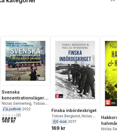
ka kategorier
Svenska
koncentrationsläger i
Tredje rikets skugga
Niclas Sennerteg
,
Tobias
Berglund
Ljudbok
2022
Finska inbördeskriget
(
2
)
Tobias Berglund
,
Niclas
Hakkorset oc
5,0
utav 5 stjärnor. Totalt antal röster:
149 kr
Sennerteg
E-bok
2017
halvmånen
169 kr
al röster:
Niclas Sennerteg