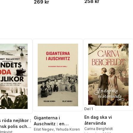
258 kr
269 kr
Del 1
En dag ska vi
Giganterna i
röda nejlikor :
återvända
Auschwitz : en
nsk polis och
Carina Bergfeldt
biografi över en familj
Eilat Negev
,
Yehuda Koren
örs syklubb
lmkvist