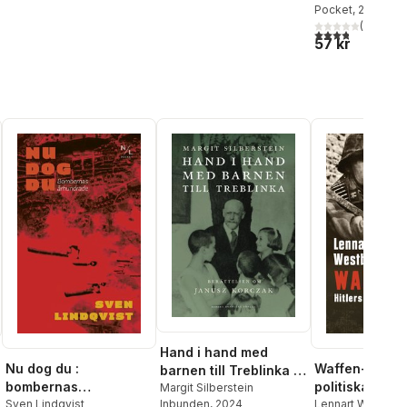
Pocket
, 2016
(
10
)
3,8
utav 5 stjärnor
57 kr
Hand i hand med
Nu dog du :
Waffen-SS : Hi
barnen till Treblinka :
bombernas
politiska sold
berättelsen om
Margit Silberstein
århundrade
Sven Lindqvist
Lennart Westber
Inbunden
, 2024
Janusz Korczak