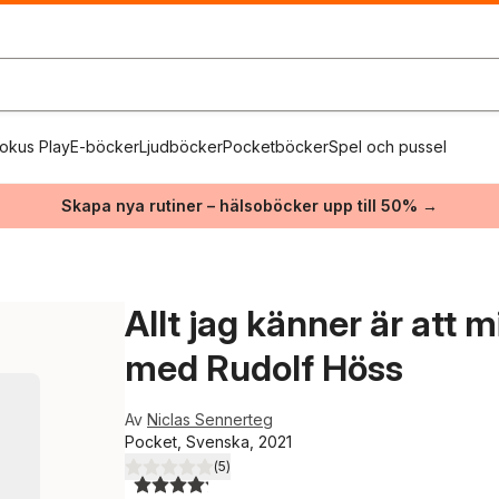
okus Play
E-böcker
Ljudböcker
Pocketböcker
Spel och pussel
Skapa nya rutiner – hälsoböcker upp till 50% →
Allt jag känner är att m
med Rudolf Höss
Av
Niclas Sennerteg
Pocket, Svenska, 2021
(
5
)
4,2
utav 5 stjärnor. Totalt antal röster: