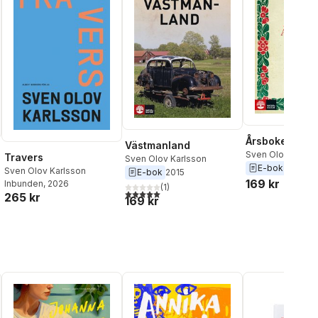
Årsboken
Västmanland
Sven Olov Karls
Travers
Sven Olov Karlsson
E-bok
2019
Sven Olov Karlsson
E-bok
2015
169 kr
Inbunden
, 2026
(
1
)
5,0
utav 5 stjärnor. Totalt antal röster:
265 kr
169 kr
al röster: