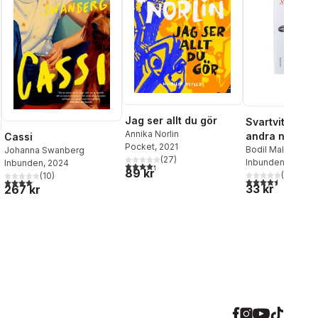
Jag ser allt du gör
Svartvita bild
Annika Norlin
andra novelle
Cassi
Pocket
, 2021
Bodil Malmsten
Johanna Swanberg
(
27
)
Inbunden
, 2019
Inbunden
, 2024
4,3
utav 5 stjärnor. Totalt antal röster:
89 kr
(
2
)
(
10
)
4,5
utav 5 stjärnor.
4,1
utav 5 stjärnor. Totalt antal röster:
33 kr
267 kr
al röster: