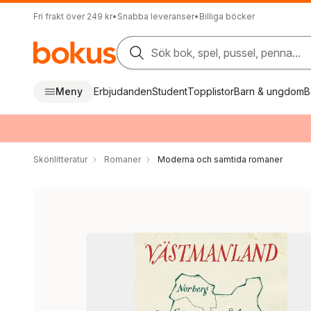
Fri frakt över 249 kr
•
Snabba leveranser
•
Billiga böcker
Sök bok, spel, pussel, penna...
Meny
Erbjudanden
Student
Topplistor
Barn & ungdom
B
Skönlitteratur
Romaner
Moderna och samtida romaner