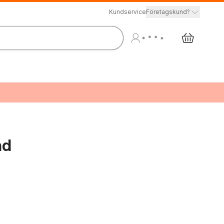
Kundservice
Företagskund?
nd