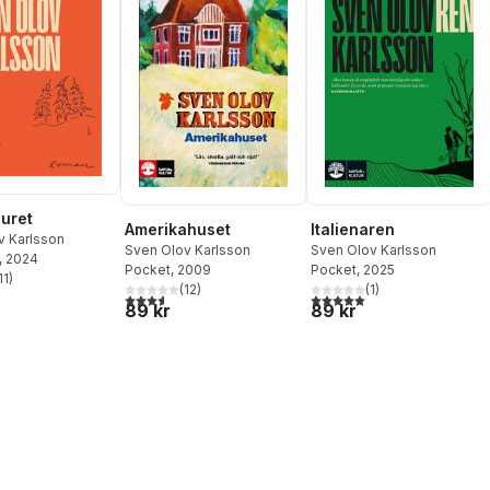
uret
Amerikahuset
Italienaren
v Karlsson
Sven Olov Karlsson
Sven Olov Karlsson
, 2024
Pocket
, 2009
Pocket
, 2025
11
)
stjärnor. Totalt antal röster:
(
12
)
(
1
)
3,6
utav 5 stjärnor. Totalt antal röster:
5,0
utav 5 stjärnor. Totalt ant
89 kr
89 kr