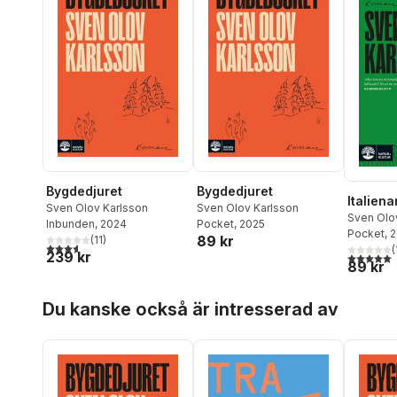
Bygdedjuret
Bygdedjuret
Italiena
Sven Olov Karlsson
Sven Olov Karlsson
Sven Olo
Inbunden
, 2024
Pocket
, 2025
Pocket
, 
89 kr
(
11
)
3,6
utav 5 stjärnor. Totalt antal röster:
(
239 kr
5,0
utav 5 
89 kr
Hoppa över listan
Du kanske också är intresserad av