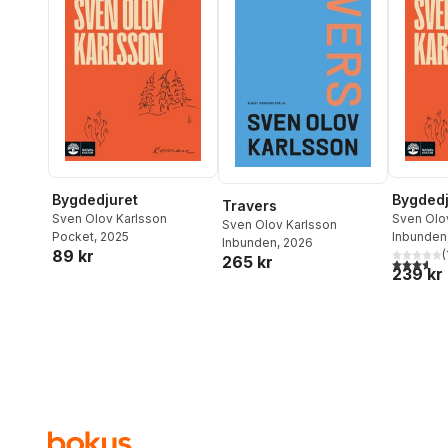
Bygdedjuret
Bygdedj
Travers
Sven Olov Karlsson
Sven Olo
Sven Olov Karlsson
Pocket
, 2025
Inbunden
Inbunden
, 2026
89 kr
(
265 kr
3,6
utav 5 
239 kr