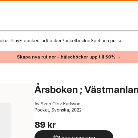
okus Play
E-böcker
Ljudböcker
Pocketböcker
Spel och pussel
Skapa nya rutiner – hälsoböcker upp till 50% →
Årsboken ; Västmanla
Av
Sven Olov Karlsson
Pocket, Svenska, 2022
89 kr
Lägg i varukorg