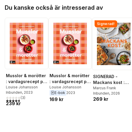
Hoppa över listan
Du kanske också är intresserad av
Signerad!
Musslor & morötter
Musslor & morötter
SIGNERAD -
: vardagsrecept på
: vardagsrecept på
Mackans kost :
hållbara råvaror
Louise Johansson
hållbara råvaror
Louise Johansson
Middagar och
Marcus Frank
Inbunden
, 2023
E-bok
2023
Inbunden
, 2026
matlådor
(
3
)
269 kr
169 kr
4,7
utav 5 stjärnor. Totalt antal röster:
239 kr