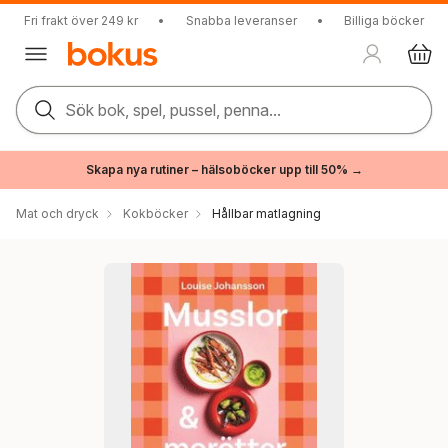
Fri frakt över 249 kr
•
Snabba leveranser
•
Billiga böcker
Sök bok, spel, pussel, penna...
Skapa nya rutiner – hälsoböcker upp till 50% →
Mat och dryck
Kokböcker
Hållbar matlagning