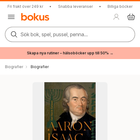
Fri frakt över 249 kr
•
Snabba leveranser
•
Billiga böcker
Sök bok, spel, pussel, penna...
Skapa nya rutiner – hälsoböcker upp till 50% →
Biografier
Biografier