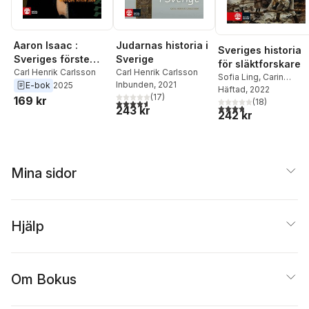
Aaron Isaac :
Judarnas historia i
Sveriges historia
Sveriges förste
Sverige
för släktforskare
jude
Carl Henrik Carlsson
Carl Henrik Carlsson
Sofia Ling
,
Carin
Inbunden
, 2021
E-bok
2025
Bergström
Häftad
, 2022
,
Roger
(
17
)
169 kr
Axelsson
(
18
,
Carl Henrik
)
4,6
utav 5 stjärnor. Totalt antal röster:
3,8
utav 5 stjärnor. Tota
243 kr
242 kr
Carlsson
Mina sidor
Hjälp
Om Bokus