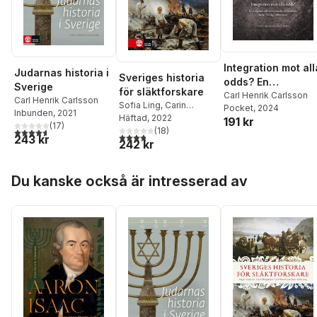
Integration mot all
Judarnas historia i
Sveriges historia
odds? En
Sverige
för släktforskare
longitudinell
Carl Henrik Carlsson
Carl Henrik Carlsson
Sofia Ling
,
Carin
Pocket
, 2024
kohortstudie av
Inbunden
, 2021
Bergström
Häftad
, 2022
,
Roger
191 kr
östjudars barn i
(
17
)
Axelsson
(
18
,
Carl Henrik
)
4,6
utav 5 stjärnor. Totalt antal röster:
3,8
utav 5 stjärnor. Totalt antal röster:
243 kr
Sverige, 1880–
242 kr
Carlsson
1920
Hoppa över listan
Du kanske också är intresserad av