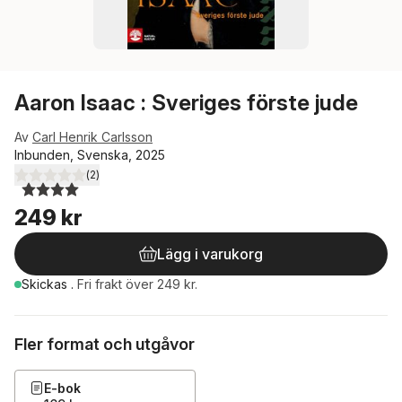
Aaron Isaac : Sveriges förste jude
Av
Carl Henrik Carlsson
Inbunden, Svenska, 2025
(
2
)
4,0
utav 5 stjärnor. Totalt antal röster:
249 kr
Lägg i varukorg
Skickas
.
Fri frakt över 249 kr.
Fler format och utgåvor
E-bok